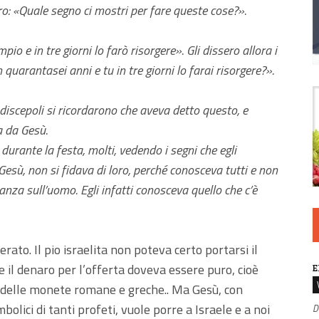
ero: «Quale segno ci mostri per fare queste cose?».
o e in tre giorni lo farò risorgere». Gli dissero allora i
quarantasei anni e tu in tre giorni lo farai risorgere?».
 discepoli si ricordarono che aveva detto questo, e
a da Gesù.
rante la festa, molti, vedendo i segni che egli
esù, non si fidava di loro, perché conosceva tutti e non
za sull’uomo. Egli infatti conosceva quello che c’è
ato. Il pio israelita non poteva certo portarsi il
, e il denaro per l’offerta doveva essere puro, cioè
E
ci delle monete romane e greche.. Ma Gesù, con
bolici di tanti profeti, vuole porre a Israele e a noi
D