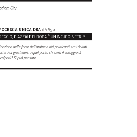
otham City
il 4 Ago
POCRISIA UNICA DEA
REGGIO, PIAZZALE EUROPA È UN INCUBO: VETRI SPACCATI E FURTI SULLE AUTO IN SOSTA
inazione delle forze dell'ordine e dei politicanti sm1dollati
rterà ai giustizieri, a quel punto chi avrà il coraggio di
ncolparli? Si può pensare