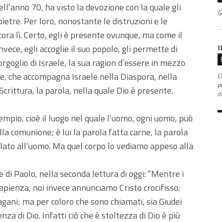
ll’anno 70, ha visto la devozione con la quale gli
G
ietre. Per loro, nonostante le distruzioni e le
ncora lì. Certo, egli è presente ovunque, ma come il
ece, egli accoglie il suo popolo, gli permette di
I
goglio di Israele, la sua ragion d’essere in mezzo
le, che accompagna Israele nella Diaspora, nella
L'
po
Scrittura, la parola, nella quale Dio è presente.
i
Tempio, cioè il luogo nel quale l’uomo, ogni uomo, può
la comunione; è lui la parola fatta carne, la parola
elato all’uomo. Ma quel corpo lo vediamo appeso alla
 di Paolo, nella seconda lettura di oggi: “Mentre i
sapienza, noi invece annunciamo Cristo crocifisso:
pagani; ma per coloro che sono chiamati, sia Giudei
nza di Dio. Infatti ciò che è stoltezza di Dio è più