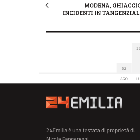
MODENA, GHIACCIO
INCIDENTI IN TANGENZIAL
3
52
AGO
L
24Emilia è una testata di proprietà di:
Nicola Fangareggi