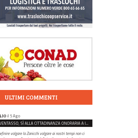
ULTIMI COMMENTI
il 5 Ago
LIO
VENTASSO, SÌ ALLA CITTADINANZA ONORARIA A IVA ZANICCHI. MA BARGIACCHI: “È DI PESSIMO GUSTO”
efinire volgare la Zanicchi volgare ai nostri tempi non ci