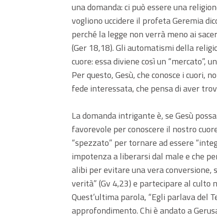
una domanda: ci può essere una religione
vogliono uccidere il profeta Geremia di
perché la legge non verrà meno ai sacerdo
(Ger 18,18). Gli automatismi della reli
cuore: essa diviene così un “mercato”, u
Per questo, Gesù, che conosce i cuori, no
fede interessata, che pensa di aver trov
La domanda intrigante è, se Gesù possa 
favorevole per conoscere il nostro cuor
“spezzato” per tornare ad essere “integ
impotenza a liberarsi dal male e che pe
alibi per evitare una vera conversione, s
verità” (Gv 4,23) e partecipare al culto 
Quest’ultima parola, “Egli parlava del T
approfondimento. Chi è andato a Gerusal