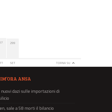
07
299
TT
SET
TORNA SU
TIM’ORA ANSA
 nuovi dazi sulle importazioni di
ilicio
n, sale a 58 morti il bilancio