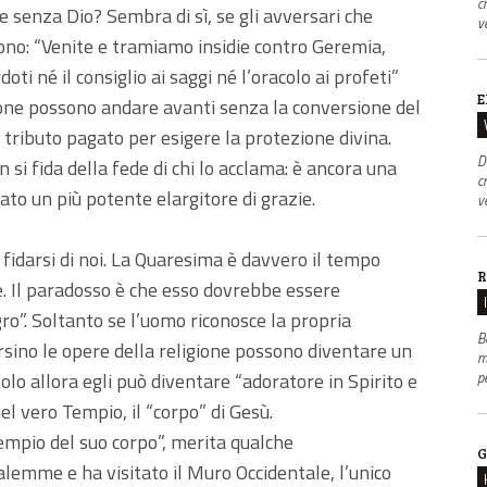
c
 senza Dio? Sembra di sì, se gli avversari che
v
cono: “Venite e tramiamo insidie contro Geremia,
ti né il consiglio ai saggi né l’oracolo ai profeti”
E
gione possono andare avanti senza la conversione del
n tributo pagato per esigere la protezione divina.
D
n si fida della fede di chi lo acclama: è ancora una
c
ato un più potente elargitore di grazie.
v
fidarsi di noi. La Quaresima è davvero il tempo
R
e. Il paradosso è che esso dovrebbe essere
ro”. Soltanto se l’uomo riconosce la propria
B
rsino le opere della religione possono diventare un
m
p
olo allora egli può diventare “adoratore in Spirito e
nel vero Tempio, il “corpo” di Gesù.
empio del suo corpo”, merita qualche
G
emme e ha visitato il Muro Occidentale, l’unico