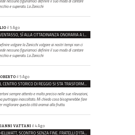
rede nessuno figuriamoci definire il suo modo di cantare
ecchio e superato. La Zanicchi
il 5 Ago
LIO
VENTASSO, SÌ ALLA CITTADINANZA ONORARIA A IVA ZANICCHI. MA BARGIACCHI: “È DI PESSIMO GUSTO”
efinire volgare la Zanicchi volgare ai nostri tempi non ci
rede nessuno figuriamoci definire il suo modo di cantare
ecchio e superato. La Zanicchi
il 5 Ago
OBERTO
IL CENTRO STORICO DI REGGIO SI STA TRASFORMANDO, E NON IN MEGLIO
ertoni sempre attento e molto preciso nelle sue rilevazioni,
a purtroppo inascoltato. Mi chiedo cosa bisognerebbe fare
er migliorare questa città oramai alla frutta.
il 4 Ago
IANNI VATTANI
HELLWATT, SCONTRO SENZA FINE. FRATELLI D’ITALIA: “MILANI PORTA DOCUMENTI, DE FRANCO INSULTI”