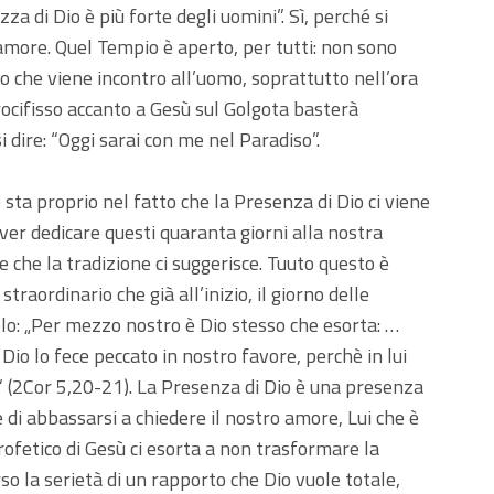
za di Dio è più forte degli uomini”. Sì, perché si
’amore. Quel Tempio è aperto, per tutti: non sono
sso che viene incontro all’uomo, soprattutto nell’ora
rocifisso accanto a Gesù sul Golgota basterà
i dire: “Oggi sarai con me nel Paradiso”.
sta proprio nel fatto che la Presenza di Dio ci viene
er dedicare questi quaranta giorni alla nostra
 che la tradizione ci suggerisce. Tuuto questo è
traordinario che già all’inizio, il giorno delle
olo: „Per mezzo nostro è Dio stesso che esorta: …
Dio lo fece peccato in nostro favore, perchè in lui
o“ (2Cor 5,20-21). La Presenza di Dio è una presenza
 di abbassarsi a chiedere il nostro amore, Lui che è
rofetico di Gesù ci esorta a non trasformare la
verso la serietà di un rapporto che Dio vuole totale,