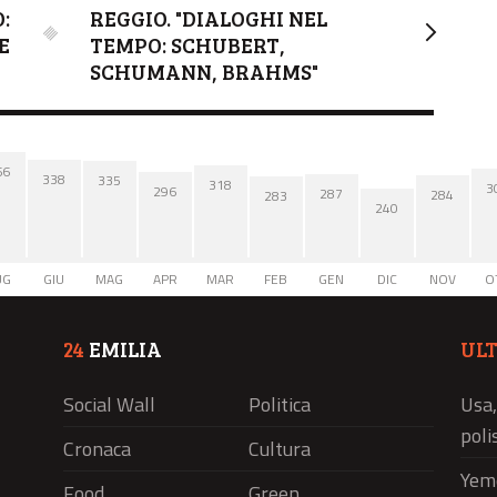
:
REGGIO. "DIALOGHI NEL
E
TEMPO: SCHUBERT,
SCHUMANN, BRAHMS"
66
338
335
318
3
296
287
284
283
240
UG
GIU
MAG
APR
MAR
FEB
GEN
DIC
NOV
O
24
EMILIA
UL
Social Wall
Politica
Usa,
polis
Cronaca
Cultura
Yeme
Food
Green