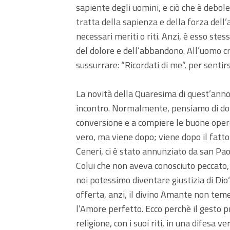
sapiente degli uomini, e ciò che è debolez
tratta della sapienza e della forza dell
necessari meriti o riti. Anzi, è esso ste
del dolore e dell’abbandono. All’uomo c
sussurrare: “Ricordati di me”, per sentirs
La novità della Quaresima di quest’anno 
incontro. Normalmente, pensiamo di dov
conversione e a compiere le buone opere
vero, ma viene dopo; viene dopo il fatto s
Ceneri, ci è stato annunziato da san Pa
Colui che non aveva conosciuto peccato, 
noi potessimo diventare giustizia di Di
offerta, anzi, il divino Amante non teme
l’Amore perfetto. Ecco perchè il gesto p
religione, con i suoi riti, in una difesa 