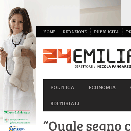
NAVIGAZIONE
HOME
REDAZIONE
PUBBLICITÀ
P
SECONDARIA
NAVIGAZIONE
POLITICA
ECONOMIA
PRIMARIA
EDITORIALI
“Quale segno c