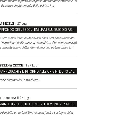
azzate mentre il punto della prossima tornata elettorale è : ci
i dissocia completamente dalla politica […]
il 27 Lug
ABRIELE
AFFONDO DEI VESCOVI EMILIANI SUL SUICIDIO ASSISTITO: “È CONTRO IL VALORE DELLA PERSONA”
li otto malati intervenuti davanti alla Corte hanno incrinato
a "narrazione" dell'eutanasia come diritto. Con una semplicità
isarmante hanno detto: «Non dateci una pistola carica, […]
il 27 Lug
PERINA ZECCHI
PARK ZUCCHI E IL RITORNO ALLE ORIGINI DOPO LA DISAVVENTURA CON REGGIO EMILIA PARCHEGGI
azie dott.tarquini...tutto chiaro...
il 27 Lug
HEODORA
MARTEDÌ 28 LUGLIO I FUNERALI DI MONICA ESPOSITO: LUTTO CITTADINO A MODENA E NONANTOLA
arà indetto un corteo? Una raccolta fondi a sostegno della