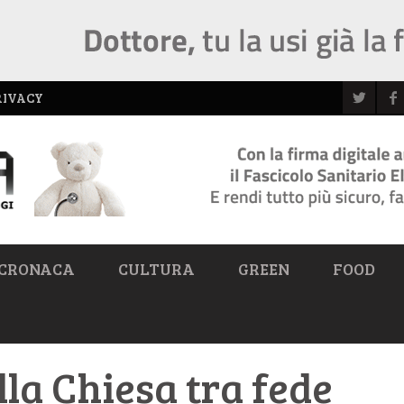
RIVACY
CRONACA
CULTURA
GREEN
FOOD
lla Chiesa tra fede