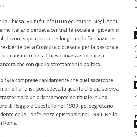
c
ile.
s
lla Chiesa, Ruini fu infatti un educatore. Negli anni
G
imo italiano perdeva centralità sociale e i giovani si
li, lavorò soprattutto nei luoghi della formazione:
G
presidente della Consulta diocesana per la pastorale
l
olici, convinto che la Chiesa dovesse tornare a
d
 ancora che con quello strettamente politico.
S
. Wojtyła comprese rapidamente che quel sacerdote
imo nell’analisi, possedeva la qualità che più serviva
Gr
di trasformare un orientamento spirituale in una
are di Reggio e Guastalla nel 1983, poi segretario
sidente della Conferenza episcopale nel 1991. Nello
T
di Roma.
S