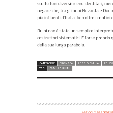
scelto toni diversi: meno identitari, men
negare che, tra gli anni Novanta e Duemi
più influenti d’Italia, ben oltre i confini e
Ruini non è stato un semplice interprete
costruttori sistematici. E forse proprio q
della sua lunga parabola.
CATEGORIE
CRONACA
REGGIO EMILIA
RELIG
TAG
CAMILLO RUINI
ARTICOLO PRECEDEN