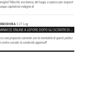
amiglia? Macché, era bianca, del luogo, a spasso per acquisti
unque capitalista indegna di
il 27 Lug
HEODORA
MINACCE ONLINE A LEPORE DOPO GLI SCONTRI DI BOLOGNA, ASSEGNATA LA SCORTA AL SINDACO
cco una proposta coerente con la mentalità di questi politici
 centro sociale: la condivido appieno!!!