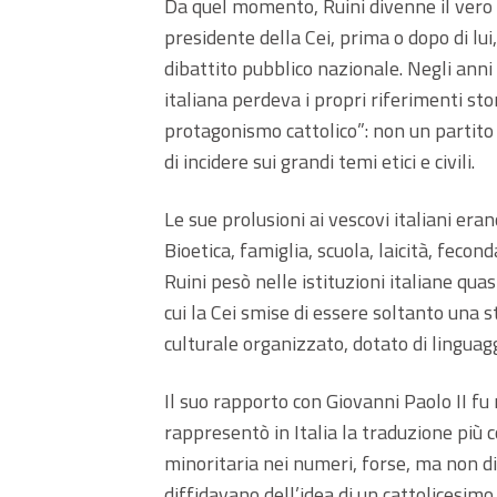
Da quel momento, Ruini divenne il vero 
presidente della Cei, prima o dopo di lu
dibattito pubblico nazionale. Negli anni
italiana perdeva i propri riferimenti stor
protagonismo cattolico”: non un partit
di incidere sui grandi temi etici e civili.
Le sue prolusioni ai vescovi italiani eran
Bioetica, famiglia, scuola, laicità, fecon
Ruini pesò nelle istituzioni italiane qua
cui la Cei smise di essere soltanto una 
culturale organizzato, dotato di linguag
Il suo rapporto con Giovanni Paolo II fu
rappresentò in Italia la traduzione più 
minoritaria nei numeri, forse, ma non di
diffidavano dell’idea di un cattolicesi