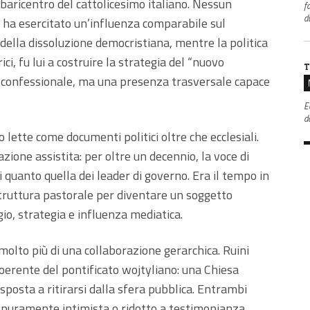
baricentro del cattolicesimo italiano. Nessun
f
d
i, ha esercitato un’influenza comparabile sul
 della dissoluzione democristiana, mentre la politica
ici, fu lui a costruire la strategia del “nuovo
T
o confessionale, ma una presenza trasversale capace
E
da
o lette come documenti politici oltre che ecclesiali.
dazione assistita: per oltre un decennio, la voce di
si quanto quella dei leader di governo. Era il tempo in
struttura pastorale per diventare un soggetto
gio, strategia e influenza mediatica.
 molto più di una collaborazione gerarchica. Ruini
coerente del pontificato wojtyliano: una Chiesa
sposta a ritirarsi dalla sfera pubblica. Entrambi
mo puramente intimista o ridotto a testimonianza