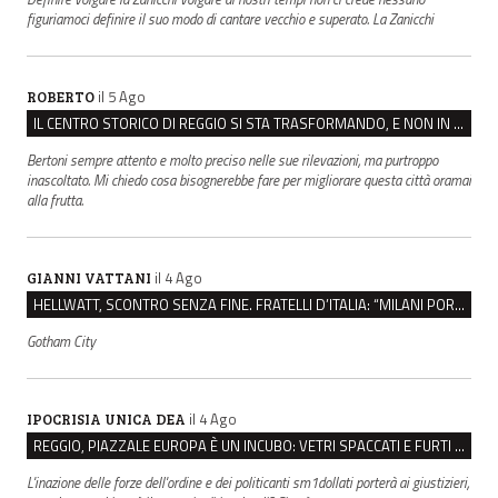
figuriamoci definire il suo modo di cantare vecchio e superato. La Zanicchi
il 5 Ago
ROBERTO
IL CENTRO STORICO DI REGGIO SI STA TRASFORMANDO, E NON IN MEGLIO
Bertoni sempre attento e molto preciso nelle sue rilevazioni, ma purtroppo
inascoltato. Mi chiedo cosa bisognerebbe fare per migliorare questa città oramai
alla frutta.
il 4 Ago
GIANNI VATTANI
HELLWATT, SCONTRO SENZA FINE. FRATELLI D’ITALIA: “MILANI PORTA DOCUMENTI, DE FRANCO INSULTI”
Gotham City
il 4 Ago
IPOCRISIA UNICA DEA
REGGIO, PIAZZALE EUROPA È UN INCUBO: VETRI SPACCATI E FURTI SULLE AUTO IN SOSTA
L'inazione delle forze dell'ordine e dei politicanti sm1dollati porterà ai giustizieri,