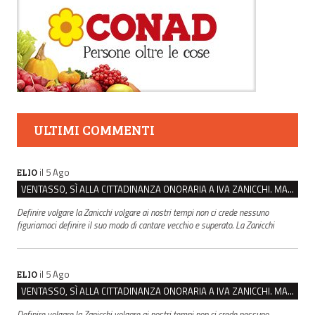
ULTIMI COMMENTI
il 5 Ago
ELIO
VENTASSO, SÌ ALLA CITTADINANZA ONORARIA A IVA ZANICCHI. MA BARGIACCHI: “È DI PESSIMO GUSTO”
Definire volgare la Zanicchi volgare ai nostri tempi non ci crede nessuno
figuriamoci definire il suo modo di cantare vecchio e superato. La Zanicchi
il 5 Ago
ELIO
VENTASSO, SÌ ALLA CITTADINANZA ONORARIA A IVA ZANICCHI. MA BARGIACCHI: “È DI PESSIMO GUSTO”
Definire volgare la Zanicchi volgare ai nostri tempi non ci crede nessuno