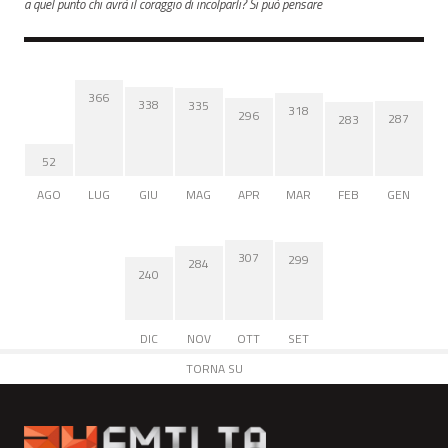
a quel punto chi avrà il coraggio di incolparli? Si può pensare
366
338
335
318
296
287
283
52
AGO
LUG
GIU
MAG
APR
MAR
FEB
GEN
307
299
284
240
DIC
NOV
OTT
SET
TORNA SU