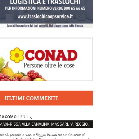
ULTIMI COMMENTI
il 28 Lug
IACOMO
MAXI-RISSA ALLA CANALINA, MASSARI: “A REGGIO FATTI COSÌ GRAVI NON DEVONO TROVARE SPAZIO”
uando prendo un bus a Reggio Emilia mi sento come al