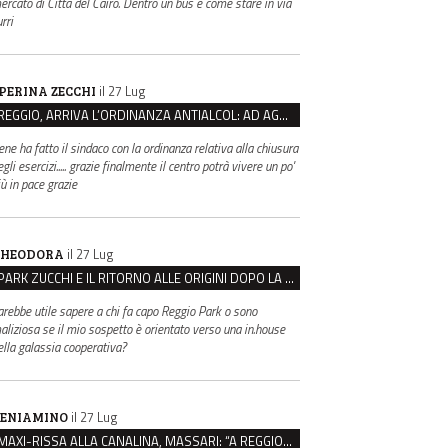
ercato di Città del Cairo. Dentro un bus è come stare in via
rri
il 27 Lug
PERINA ZECCHI
REGGIO, ARRIVA L’ORDINANZA ANTIALCOL: AD AGOSTO ESERCIZI DI VICINATO CHIUSI DALLE 22 ALLE 6
ene ha fatto il sindaco con la ordinanza relativa alla chiusura
gli esercizi..... grazie finalmente il centro potrà vivere un po'
iù in pace grazie
il 27 Lug
HEODORA
PARK ZUCCHI E IL RITORNO ALLE ORIGINI DOPO LA DISAVVENTURA CON REGGIO EMILIA PARCHEGGI
arebbe utile sapere a chi fa capo Reggio Park o sono
aliziosa se il mio sospetto è orientato verso una in.house
ella galassia cooperativa?
il 27 Lug
ENIAMINO
MAXI-RISSA ALLA CANALINA, MASSARI: “A REGGIO FATTI COSÌ GRAVI NON DEVONO TROVARE SPAZIO”