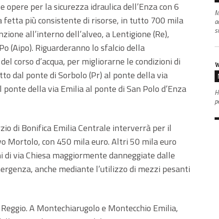
e opere per la sicurezza idraulica dell’Enza con 6
M
 fetta più consistente di risorse, in tutto 700 mila
a
s
zione all’interno dell’alveo, a Lentigione (Re),
 Po (Aipo). Riguarderanno lo sfalcio della
del corso d’acqua, per migliorarne le condizioni di
W
atto dal ponte di Sorbolo (Pr) al ponte della via
al ponte della via Emilia al ponte di San Polo d’Enza
Ha
p
io di Bonifica Emilia Centrale interverrà per il
avo Mortolo, con 450 mila euro. Altri 50 mila euro
oni di via Chiesa maggiormente danneggiate dalle
mergenza, anche mediante l’utilizzo di mezzi pesanti
 e Reggio. A Montechiarugolo e Montecchio Emilia,