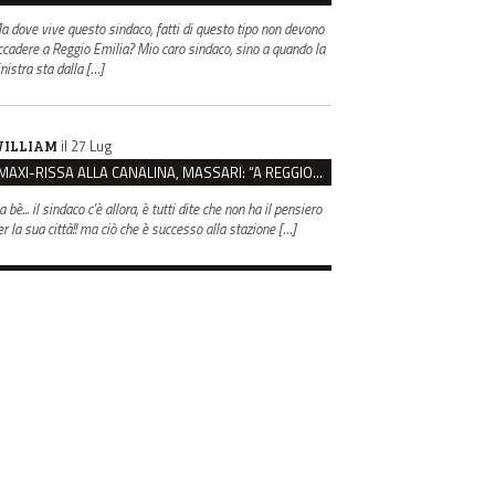
a dove vive questo sindaco, fatti di questo tipo non devono
ccadere a Reggio Emilia? Mio caro sindaco, sino a quando la
inistra sta dalla […]
il 27 Lug
ILLIAM
MAXI-RISSA ALLA CANALINA, MASSARI: “A REGGIO FATTI COSÌ GRAVI NON DEVONO TROVARE SPAZIO”
 bè... il sindaco c'è allora, è tutti dite che non ha il pensiero
er la sua città!! ma ciò che è successo alla stazione […]