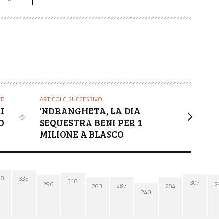
TE
ARTICOLO SUCCESSIVO
I
'NDRANGHETA, LA DIA
O
SEQUESTRA BENI PER 1
MILIONE A BLASCO
38
335
318
307
2
296
287
284
283
240