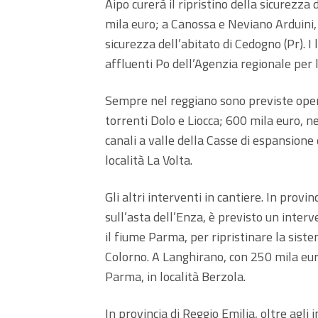
Aipo curerà il ripristino della sicurezz
mila euro; a Canossa e Neviano Arduini,
sicurezza dell’abitato di Cedogno (Pr). I
affluenti Po dell’Agenzia regionale per l
Sempre nel reggiano sono previste opere
torrenti Dolo e Liocca; 600 mila euro, n
canali a valle della Casse di espansione 
località La Volta.
Gli altri interventi in cantiere. In provi
sull’asta dell’Enza, è previsto un inte
il fiume Parma, per ripristinare la siste
Colorno. A Langhirano, con 250 mila eur
Parma, in località Berzola.
In provincia di Reggio Emilia, oltre agli