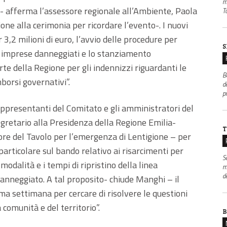
m
- afferma l’assessore regionale all’Ambiente, Paola
Tu
one alla cerimonia per ricordare l’evento-. I nuovi
 3,2 milioni di euro, l’avvio delle procedure per
S
e imprese danneggiati e lo stanziamento
rte della Regione per gli indennizzi riguardanti le
B
mborsi governativi”.
de
p
appresentanti del Comitato e gli amministratori del
gretario alla Presidenza della Regione Emilia-
T
 del Tavolo per l’emergenza di Lentigione – per
 particolare sul bando relativo ai risarcimenti per
S
modalità e i tempi di ripristino della linea
m
d
anneggiato. A tal proposito- chiude Manghi – il
ma settimana per cercare di risolvere le questioni
comunità e del territorio”.
B