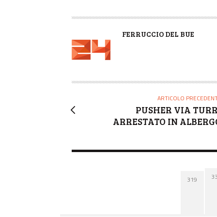
A
FERRUCCIO DEL BUE
U
T
O
R
E
ARTICOLO PRECEDEN
PUSHER VIA TURR
ARRESTATO IN ALBERG
3
319