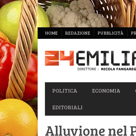
NAVIGAZIONE
HOME
REDAZIONE
PUBBLICITÀ
P
SECONDARIA
NAVIGAZIONE
POLITICA
ECONOMIA
PRIMARIA
EDITORIALI
Alluvione nel