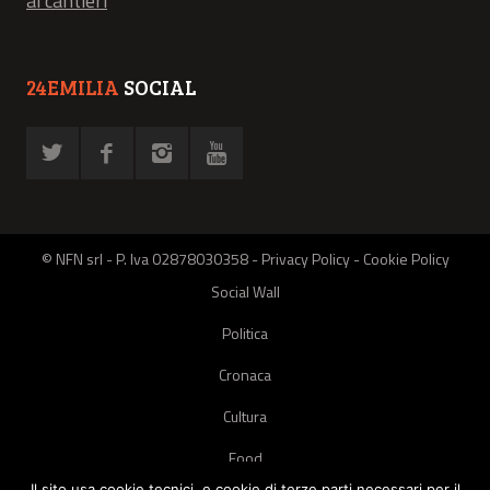
ai cantieri
24EMILIA
SOCIAL
© NFN srl - P. Iva 02878030358 -
Privacy Policy
-
Cookie Policy
Social Wall
Politica
Cronaca
Cultura
Food
Il sito usa cookie tecnici, e cookie di terze parti necessari per il