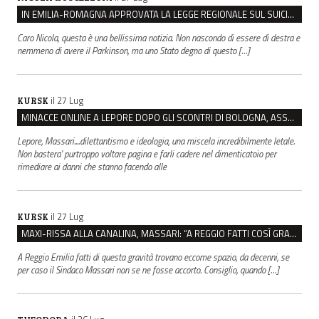
IN EMILIA-ROMAGNA APPROVATA LA LEGGE REGIONALE SUL SUICIDIO MEDICALMENTE ASSISTITO
Caro Nicola, questa è una bellissima notizia. Non nascondo di essere di destra e
nemmeno di avere il Parkinson, ma uno Stato degno di questo […]
il 27 Lug
KURSK
MINACCE ONLINE A LEPORE DOPO GLI SCONTRI DI BOLOGNA, ASSEGNATA LA SCORTA AL SINDACO
Lepore, Massari....dilettantismo e ideologia, una miscela incredibilmente letale.
Non bastera' purtroppo voltare pagina e farli cadere nel dimenticatoio per
rimediare ai danni che stanno facendo alle
il 27 Lug
KURSK
MAXI-RISSA ALLA CANALINA, MASSARI: “A REGGIO FATTI COSÌ GRAVI NON DEVONO TROVARE SPAZIO”
A Reggio Emilia fatti di questa gravità trovano eccome spazio, da decenni, se
per caso il Sindaco Massari non se ne fosse accorto. Consiglio, quando […]