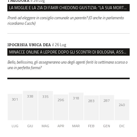
il 26 Lug
THEODORA
LA MOGLIE E LA ZIA DI FAKIR CHIEDONO GIUSTIZIA: “LA SUA MORTE CRIMINE CONTRO L’UMANITÀ”
Pronti ad eleggere in consiglio comunale un parente? (O anche in parlamento
ricordiamo Cucchi)
il 26 Lug
IPOCRISIA UNICA DEA
MINACCE ONLINE A LEPORE DOPO GLI SCONTRI DI BOLOGNA, ASSEGNATA LA SCORTA AL SINDACO
Bello, bellissimo, gli assegneranno uno degli agenti feriti la settimana scorsa o
uno in perfetta forma?
338
335
318
301
296
287
283
240
LUG
GIU
MAG
APR
MAR
FEB
GEN
DIC