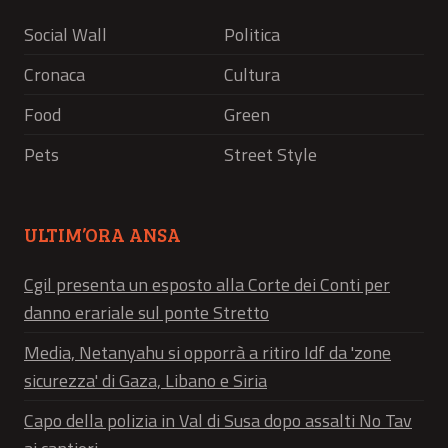
Social Wall
Politica
Cronaca
Cultura
Food
Green
Pets
Street Style
ULTIM’ORA ANSA
Cgil presenta un esposto alla Corte dei Conti per
danno erariale sul ponte Stretto
Media, Netanyahu si opporrà a ritiro Idf da 'zone
sicurezza' di Gaza, Libano e Siria
Capo della polizia in Val di Susa dopo assalti No Tav