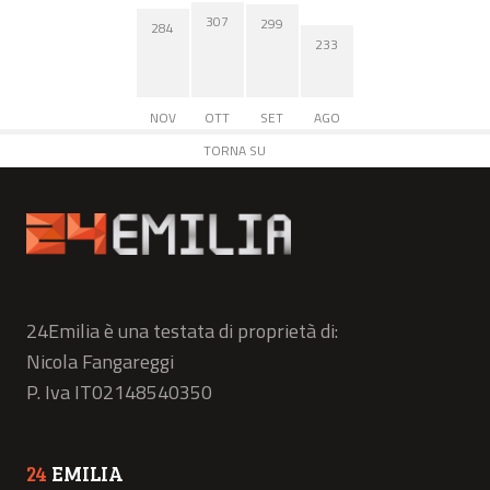
307
299
284
233
NOV
OTT
SET
AGO
TORNA SU
24Emilia è una testata di proprietà di:
Nicola Fangareggi
P. Iva IT02148540350
24
EMILIA