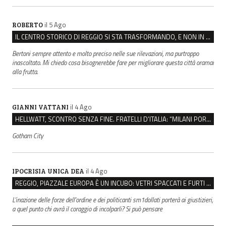
il 5 Ago
ROBERTO
IL CENTRO STORICO DI REGGIO SI STA TRASFORMANDO, E NON IN MEGLIO
Bertoni sempre attento e molto preciso nelle sue rilevazioni, ma purtroppo
inascoltato. Mi chiedo cosa bisognerebbe fare per migliorare questa città oramai
alla frutta.
il 4 Ago
GIANNI VATTANI
HELLWATT, SCONTRO SENZA FINE. FRATELLI D’ITALIA: “MILANI PORTA DOCUMENTI, DE FRANCO INSULTI”
Gotham City
il 4 Ago
IPOCRISIA UNICA DEA
REGGIO, PIAZZALE EUROPA È UN INCUBO: VETRI SPACCATI E FURTI SULLE AUTO IN SOSTA
L'inazione delle forze dell'ordine e dei politicanti sm1dollati porterà ai giustizieri,
a quel punto chi avrà il coraggio di incolparli? Si può pensare