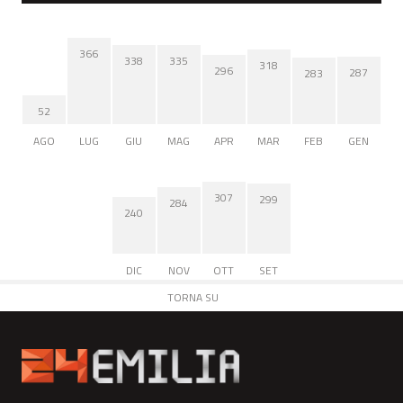
366
338
335
318
296
287
283
52
AGO
LUG
GIU
MAG
APR
MAR
FEB
GEN
307
299
284
240
DIC
NOV
OTT
SET
TORNA SU