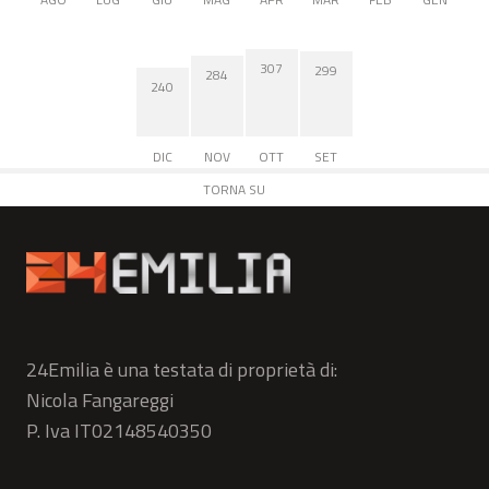
307
299
284
240
DIC
NOV
OTT
SET
TORNA SU
24Emilia è una testata di proprietà di:
Nicola Fangareggi
P. Iva IT02148540350