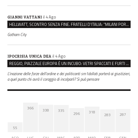
il 4 Ago
GIANNI VATTANI
HELLWATT, SCONTRO SENZA FINE. FRATELLI D’ITALIA: “MILANI PORTA DOCUMENTI, DE FRANCO INSULTI”
Gotham City
il 4 Ago
IPOCRISIA UNICA DEA
REGGIO, PIAZZALE EUROPA È UN INCUBO: VETRI SPACCATI E FURTI SULLE AUTO IN SOSTA
L'inazione delle forze dell'ordine e dei politicanti sm1dollati porterà ai giustizieri,
a quel punto chi avrà il coraggio di incolparli? Si può pensare
366
338
335
318
296
287
283
55
AGO
LUG
GIU
MAG
APR
MAR
FEB
GEN