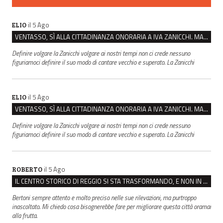
il 5 Ago
ELIO
VENTASSO, SÌ ALLA CITTADINANZA ONORARIA A IVA ZANICCHI. MA BARGIACCHI: “È DI PESSIMO GUSTO”
Definire volgare la Zanicchi volgare ai nostri tempi non ci crede nessuno
figuriamoci definire il suo modo di cantare vecchio e superato. La Zanicchi
il 5 Ago
ELIO
VENTASSO, SÌ ALLA CITTADINANZA ONORARIA A IVA ZANICCHI. MA BARGIACCHI: “È DI PESSIMO GUSTO”
Definire volgare la Zanicchi volgare ai nostri tempi non ci crede nessuno
figuriamoci definire il suo modo di cantare vecchio e superato. La Zanicchi
il 5 Ago
ROBERTO
IL CENTRO STORICO DI REGGIO SI STA TRASFORMANDO, E NON IN MEGLIO
Bertoni sempre attento e molto preciso nelle sue rilevazioni, ma purtroppo
inascoltato. Mi chiedo cosa bisognerebbe fare per migliorare questa città oramai
alla frutta.