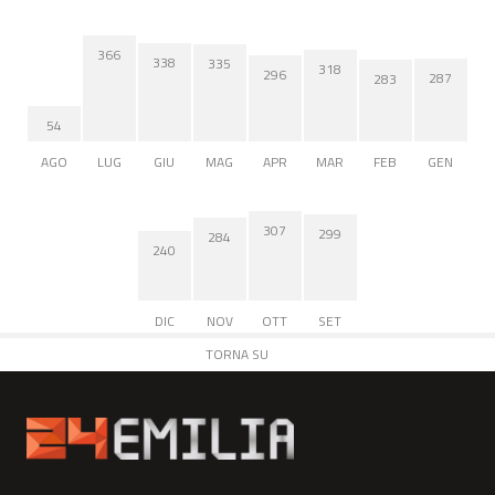
366
338
335
318
296
287
283
54
AGO
LUG
GIU
MAG
APR
MAR
FEB
GEN
307
299
284
240
DIC
NOV
OTT
SET
TORNA SU