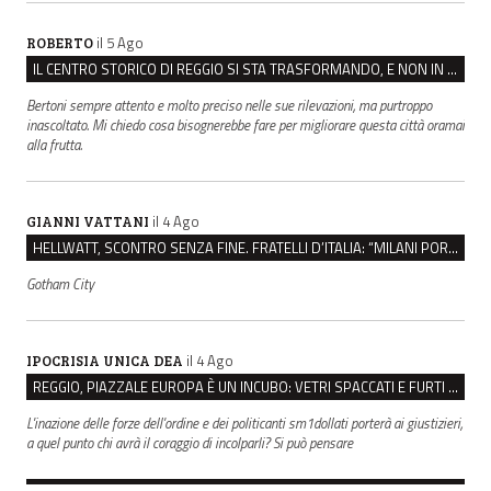
il 5 Ago
ROBERTO
IL CENTRO STORICO DI REGGIO SI STA TRASFORMANDO, E NON IN MEGLIO
Bertoni sempre attento e molto preciso nelle sue rilevazioni, ma purtroppo
inascoltato. Mi chiedo cosa bisognerebbe fare per migliorare questa città oramai
alla frutta.
il 4 Ago
GIANNI VATTANI
HELLWATT, SCONTRO SENZA FINE. FRATELLI D’ITALIA: “MILANI PORTA DOCUMENTI, DE FRANCO INSULTI”
Gotham City
il 4 Ago
IPOCRISIA UNICA DEA
REGGIO, PIAZZALE EUROPA È UN INCUBO: VETRI SPACCATI E FURTI SULLE AUTO IN SOSTA
L'inazione delle forze dell'ordine e dei politicanti sm1dollati porterà ai giustizieri,
a quel punto chi avrà il coraggio di incolparli? Si può pensare