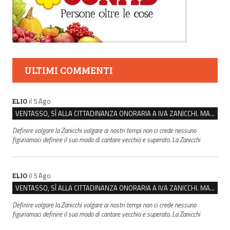
ULTIMI COMMENTI
il 5 Ago
ELIO
VENTASSO, SÌ ALLA CITTADINANZA ONORARIA A IVA ZANICCHI. MA BARGIACCHI: “È DI PESSIMO GUSTO”
Definire volgare la Zanicchi volgare ai nostri tempi non ci crede nessuno
figuriamoci definire il suo modo di cantare vecchio e superato. La Zanicchi
il 5 Ago
ELIO
VENTASSO, SÌ ALLA CITTADINANZA ONORARIA A IVA ZANICCHI. MA BARGIACCHI: “È DI PESSIMO GUSTO”
Definire volgare la Zanicchi volgare ai nostri tempi non ci crede nessuno
figuriamoci definire il suo modo di cantare vecchio e superato. La Zanicchi