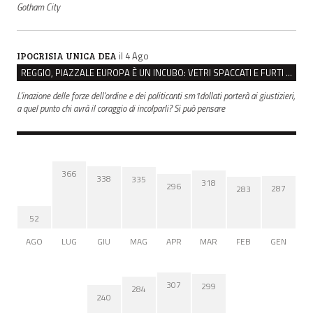
Gotham City
il 4 Ago
IPOCRISIA UNICA DEA
REGGIO, PIAZZALE EUROPA È UN INCUBO: VETRI SPACCATI E FURTI SULLE AUTO IN SOSTA
L'inazione delle forze dell'ordine e dei politicanti sm1dollati porterà ai giustizieri,
a quel punto chi avrà il coraggio di incolparli? Si può pensare
366
338
335
318
296
287
283
52
AGO
LUG
GIU
MAG
APR
MAR
FEB
GEN
307
299
284
240