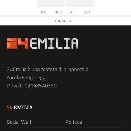
DIC
NOV
OTT
SET
TORNA SU
24Emilia è una testata di proprietà di:
Nicola Fangareggi
P. Iva IT02148540350
24
EMILIA
Social Wall
Politica