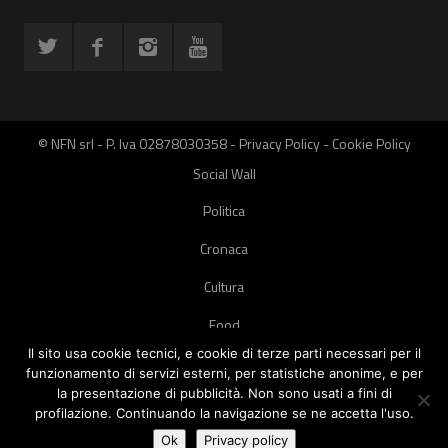
© NFN srl - P. Iva 02878030358 -
Privacy Policy
-
Cookie Policy
Social Wall
Politica
Cronaca
Cultura
Food
Il sito usa cookie tecnici, e cookie di terze parti necessari per il
Green
funzionamento di servizi esterni, per statistiche anonime, e per
la presentazione di pubblicità. Non sono usati a fini di
Pets
profilazione. Continuando la navigazione se ne accetta l'uso.
Street Style
Ok
Privacy policy