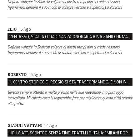
Definire volgare la Zanicchi volgare ai nostri tempi non ci crede nessuno
figuriamoci definire il suo modo di cantare vecchio e superato. La Zanicchi
il 5 Ago
ELIO
VENTASSO, SÌ ALLA CITTADINANZA ONORARIA A IVA ZANICCHI. MA BARGIACCHI: “È DI PESSIMO GUSTO”
Definire volgare la Zanicchi volgare ai nostri tempi non ci crede nessuno
figuriamoci definire il suo modo di cantare vecchio e superato. La Zanicchi
il 5 Ago
ROBERTO
IL CENTRO STORICO DI REGGIO SI STA TRASFORMANDO, E NON IN MEGLIO
Bertoni sempre attento e molto preciso nelle sue rilevazioni, ma purtroppo
inascoltato. Mi chiedo cosa bisognerebbe fare per migliorare questa città oramai
alla frutta.
il 4 Ago
GIANNI VATTANI
HELLWATT, SCONTRO SENZA FINE. FRATELLI D’ITALIA: “MILANI PORTA DOCUMENTI, DE FRANCO INSULTI”