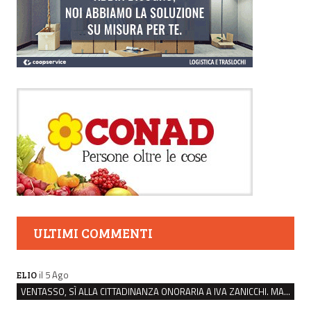
ULTIMI COMMENTI
il 5 Ago
ELIO
VENTASSO, SÌ ALLA CITTADINANZA ONORARIA A IVA ZANICCHI. MA BARGIACCHI: “È DI PESSIMO GUSTO”