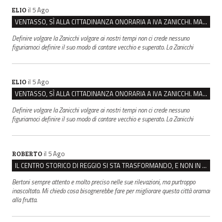
il 5 Ago
ELIO
VENTASSO, SÌ ALLA CITTADINANZA ONORARIA A IVA ZANICCHI. MA BARGIACCHI: “È DI PESSIMO GUSTO”
Definire volgare la Zanicchi volgare ai nostri tempi non ci crede nessuno
figuriamoci definire il suo modo di cantare vecchio e superato. La Zanicchi
il 5 Ago
ELIO
VENTASSO, SÌ ALLA CITTADINANZA ONORARIA A IVA ZANICCHI. MA BARGIACCHI: “È DI PESSIMO GUSTO”
Definire volgare la Zanicchi volgare ai nostri tempi non ci crede nessuno
figuriamoci definire il suo modo di cantare vecchio e superato. La Zanicchi
il 5 Ago
ROBERTO
IL CENTRO STORICO DI REGGIO SI STA TRASFORMANDO, E NON IN MEGLIO
Bertoni sempre attento e molto preciso nelle sue rilevazioni, ma purtroppo
inascoltato. Mi chiedo cosa bisognerebbe fare per migliorare questa città oramai
alla frutta.