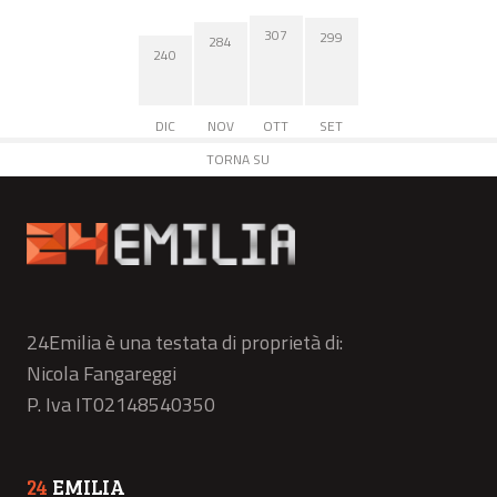
307
299
284
240
DIC
NOV
OTT
SET
TORNA SU
24Emilia è una testata di proprietà di:
Nicola Fangareggi
P. Iva IT02148540350
24
EMILIA