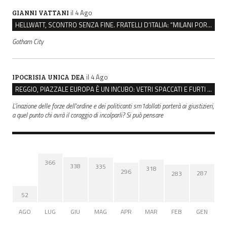
il 4 Ago
GIANNI VATTANI
HELLWATT, SCONTRO SENZA FINE. FRATELLI D’ITALIA: “MILANI PORTA DOCUMENTI, DE FRANCO INSULTI”
Gotham City
il 4 Ago
IPOCRISIA UNICA DEA
REGGIO, PIAZZALE EUROPA È UN INCUBO: VETRI SPACCATI E FURTI SULLE AUTO IN SOSTA
L'inazione delle forze dell'ordine e dei politicanti sm1dollati porterà ai giustizieri,
a quel punto chi avrà il coraggio di incolparli? Si può pensare
366
338
335
318
296
287
283
52
AGO
LUG
GIU
MAG
APR
MAR
FEB
GEN