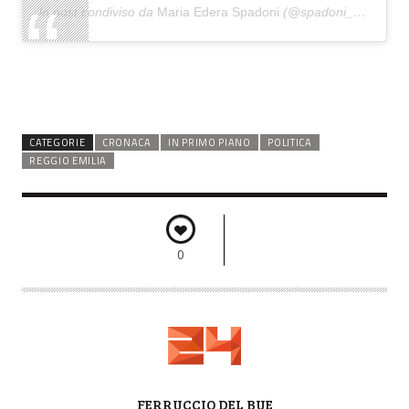
Un post condiviso da
Maria Edera Spadoni
(@spadoni_mariaedera) in data:
CATEGORIE
CRONACA
IN PRIMO PIANO
POLITICA
REGGIO EMILIA
0
A
FERRUCCIO DEL BUE