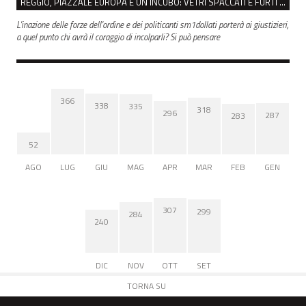
REGGIO, PIAZZALE EUROPA È UN INCUBO: VETRI SPACCATI E FURTI SULLE AUTO IN SOSTA
L'inazione delle forze dell'ordine e dei politicanti sm1dollati porterà ai giustizieri,
a quel punto chi avrà il coraggio di incolparli? Si può pensare
366
338
335
318
296
287
283
52
AGO
LUG
GIU
MAG
APR
MAR
FEB
GEN
307
299
284
240
DIC
NOV
OTT
SET
TORNA SU