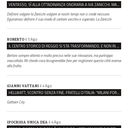
VENTASSO, SÌ ALLA CITTADINANZA ONORARIA A IVA ZANICCHI. MA BARGIACCHI: “È DI PESSIMO GUSTO”
Definire volgare la Zanicchi volgare ai nostri tempi non ci crede nessuno
figuriamoci definire il suo modo di cantare vecchio e superato. La Zanicchi
il 5 Ago
ROBERTO
IL CENTRO STORICO DI REGGIO SI STA TRASFORMANDO, E NON IN MEGLIO
Bertoni sempre attento e molto preciso nelle sue rilevazioni, ma purtroppo
inascoltato. Mi chiedo cosa bisognerebbe fare per migliorare questa città oramai
alla frutta.
il 4 Ago
GIANNI VATTANI
HELLWATT, SCONTRO SENZA FINE. FRATELLI D’ITALIA: “MILANI PORTA DOCUMENTI, DE FRANCO INSULTI”
Gotham City
il 4 Ago
IPOCRISIA UNICA DEA