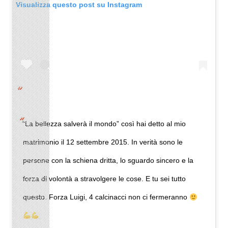
Visualizza questo post su Instagram
“La bellezza salverà il mondo” così hai detto al mio
matrimonio il 12 settembre 2015. In verità sono le
persone con la schiena dritta, lo sguardo sincero e la
forza di volontà a stravolgere le cose. E tu sei tutto
questo. Forza Luigi, 4 calcinacci non ci fermeranno