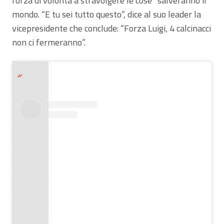
forza di volontà a stravolgere le cose” salveranno il
mondo. “E tu sei tutto questo”, dice al suo leader la
vicepresidente che conclude: “Forza Luigi, 4 calcinacci
non ci fermeranno”.