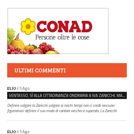
ULTIMI COMMENTI
il 5 Ago
ELIO
VENTASSO, SÌ ALLA CITTADINANZA ONORARIA A IVA ZANICCHI. MA BARGIACCHI: “È DI PESSIMO GUSTO”
Definire volgare la Zanicchi volgare ai nostri tempi non ci crede nessuno
figuriamoci definire il suo modo di cantare vecchio e superato. La Zanicchi
il 5 Ago
ELIO