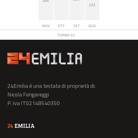
284
233
NOV
OTT
SET
AGO
TORNA SU
24Emilia è una testata di proprietà di:
Nicola Fangareggi
P. Iva IT02148540350
24
EMILIA