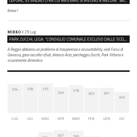
LEPORE, 35 SINDACI (TRA CUI MASSARI) SCRIVONO A MELONI: “BASTA ATTACCHI ISTITUZIONALI”
brava !
il 29 Lug
MIRKO
PARK ZUCCHI, LEGA: “CONSIGLIO COMUNALE ESCLUSO DALLE SCELTE, PRETENDIAMO TUTTI GLI ATTI”
A Reggio abbiamo un problema di trasparenza e accountability, vedi Forsu di
Gavassa, gara raccolta rifiuti, bilancio Acer, parcheggio Zucchi, Park Vittoria e
sicuramente dimentico
338
335
334
318
296
287
283
240
LUG
GIU
MAG
APR
MAR
FEB
GEN
DIC
307
299