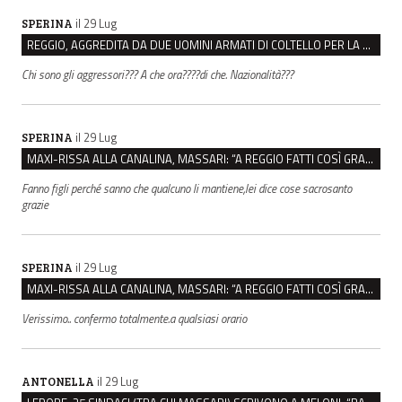
il 29 Lug
SPERINA
REGGIO, AGGREDITA DA DUE UOMINI ARMATI DI COLTELLO PER LA BORSA: LEI REAGISCE E LI FA SCAPPARE
Chi sono gli aggressori??? A che ora????di che. Nazionalità???
il 29 Lug
SPERINA
MAXI-RISSA ALLA CANALINA, MASSARI: “A REGGIO FATTI COSÌ GRAVI NON DEVONO TROVARE SPAZIO”
Fanno figli perché sanno che qualcuno li mantiene,lei dice cose sacrosanto
grazie
il 29 Lug
SPERINA
MAXI-RISSA ALLA CANALINA, MASSARI: “A REGGIO FATTI COSÌ GRAVI NON DEVONO TROVARE SPAZIO”
Verissimo.. confermo totalmente.a qualsiasi orario
il 29 Lug
ANTONELLA