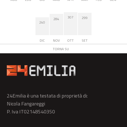
307
299
284
240
DIC
NOV
OTT
SET
TORNA SU
24Emilia è una testata di proprietà di:
Nicola Fangareggi
P. Iva IT02148540350