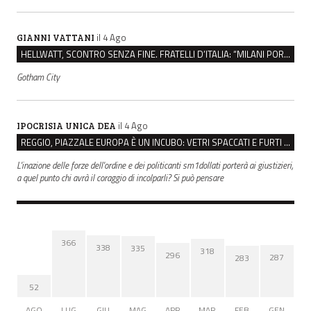
il 4 Ago
GIANNI VATTANI
HELLWATT, SCONTRO SENZA FINE. FRATELLI D’ITALIA: “MILANI PORTA DOCUMENTI, DE FRANCO INSULTI”
Gotham City
il 4 Ago
IPOCRISIA UNICA DEA
REGGIO, PIAZZALE EUROPA È UN INCUBO: VETRI SPACCATI E FURTI SULLE AUTO IN SOSTA
L'inazione delle forze dell'ordine e dei politicanti sm1dollati porterà ai giustizieri,
a quel punto chi avrà il coraggio di incolparli? Si può pensare
366
338
335
318
296
287
283
52
AGO
LUG
GIU
MAG
APR
MAR
FEB
GEN