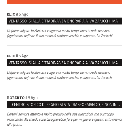
il 5 Ago
ELIO
VENTASSO, SÌ ALLA CITTADINANZA ONORARIA A IVA ZANICCHI. MA BARGIACCHI: “È DI PESSIMO GUSTO”
Definire volgare la Zanicchi volgare ai nostri tempi non ci crede nessuno
figuriamoci definire il suo modo di cantare vecchio e superato. La Zanicchi
il 5 Ago
ELIO
VENTASSO, SÌ ALLA CITTADINANZA ONORARIA A IVA ZANICCHI. MA BARGIACCHI: “È DI PESSIMO GUSTO”
Definire volgare la Zanicchi volgare ai nostri tempi non ci crede nessuno
figuriamoci definire il suo modo di cantare vecchio e superato. La Zanicchi
il 5 Ago
ROBERTO
IL CENTRO STORICO DI REGGIO SI STA TRASFORMANDO, E NON IN MEGLIO
Bertoni sempre attento e molto preciso nelle sue rilevazioni, ma purtroppo
inascoltato. Mi chiedo cosa bisognerebbe fare per migliorare questa città oramai
alla frutta.