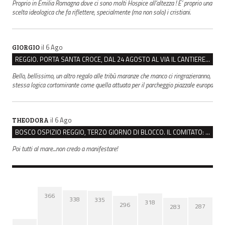
Proprio in Emilia Romagna dove ci sono molti Hospice all’altezza ! E’ proprio una
scelta ideologica che fa riflettere, specialmente (ma non solo) i cristiani.
il 6 Ago
GIORGIO
REGGIO. PORTA SANTA CROCE, DAL 24 AGOSTO AL VIA IL CANTIERE PER IL NUOVO COLLETTORE FOGNARIO
Bello, bellissimo, un altro regalo alle tribù maranze che manco ci ringrazieranno,
stessa logica cortomirante come quella attuata per il parcheggio piazzale europa
il 6 Ago
THEODORA
BOSCO OSPIZIO REGGIO, TERZO GIORNO DI BLOCCO. IL COMITATO: “PRESIDIO FINO A VENERDÌ”
Poi tutti al mare...non credo a manifestare!
366
338
335
318
296
287
283