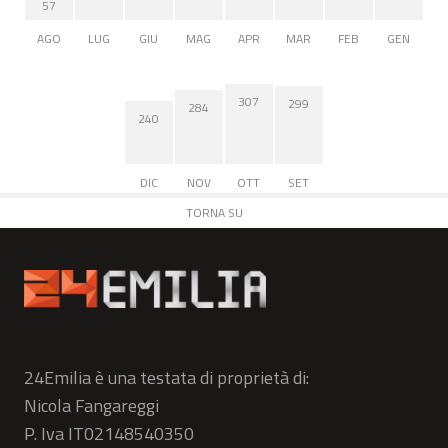
57
AGO
LUG
GIU
MAG
APR
MAR
FEB
GEN
307
299
284
240
DIC
NOV
OTT
SET
TORNA SU
24Emilia è una testata di proprietà di:
Nicola Fangareggi
P. Iva IT02148540350