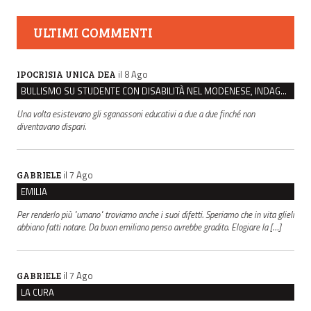
ULTIMI COMMENTI
il 8 Ago
IPOCRISIA UNICA DEA
BULLISMO SU STUDENTE CON DISABILITÀ NEL MODENESE, INDAGATI DUE RAGAZZI DI 16 ANNI
Una volta esistevano gli sganassoni educativi a due a due finché non
diventavano dispari.
il 7 Ago
GABRIELE
EMILIA
Per renderlo più "umano" troviamo anche i suoi difetti. Speriamo che in vita glieli
abbiano fatti notare. Da buon emiliano penso avrebbe gradito. Elogiare la […]
il 7 Ago
GABRIELE
LA CURA