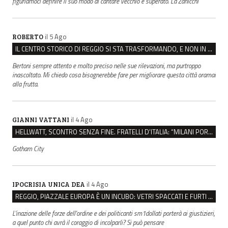
figuriamoci definire il suo modo di cantare vecchio e superato. La Zanicchi
il 5 Ago
ROBERTO
IL CENTRO STORICO DI REGGIO SI STA TRASFORMANDO, E NON IN MEGLIO
Bertoni sempre attento e molto preciso nelle sue rilevazioni, ma purtroppo
inascoltato. Mi chiedo cosa bisognerebbe fare per migliorare questa città oramai
alla frutta.
il 4 Ago
GIANNI VATTANI
HELLWATT, SCONTRO SENZA FINE. FRATELLI D’ITALIA: “MILANI PORTA DOCUMENTI, DE FRANCO INSULTI”
Gotham City
il 4 Ago
IPOCRISIA UNICA DEA
REGGIO, PIAZZALE EUROPA È UN INCUBO: VETRI SPACCATI E FURTI SULLE AUTO IN SOSTA
L'inazione delle forze dell'ordine e dei politicanti sm1dollati porterà ai giustizieri,
a quel punto chi avrà il coraggio di incolparli? Si può pensare