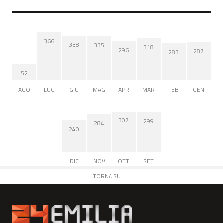
366
338
335
318
296
287
283
52
AGO
LUG
GIU
MAG
APR
MAR
FEB
GEN
307
299
284
240
DIC
NOV
OTT
SET
TORNA SU