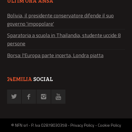
ULTIM’ORA ANSA
Bolivia, il presidente conservatore difende il suo
governo 'impopolare'
Sparatoria a scuola in Thailandia, studente uccide 8
persone
Borsa: l'Europa parte incerta, Londra piatta
24EMILIA
SOCIAL
© NFN srl - P. Iva 02878030358 -
Privacy Policy
-
Cookie Policy