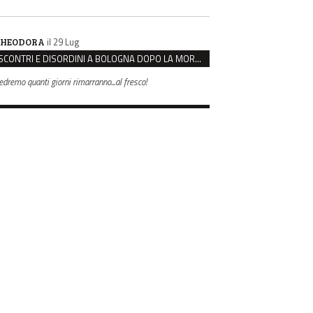
il 29 Lug
HEODORA
SCONTRI E DISORDINI A BOLOGNA DOPO LA MORTE DI FAKIR, 12 PERSONE INDAGATE
edremo quanti giorni rimarranno...al fresco!