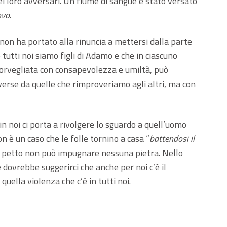
ei loro avversari. Un fiume di sangue è stato versato
ovo
.
 non ha portato alla rinuncia a mettersi dalla parte
he tutti noi siamo figli di Adamo e che in ciascuno
 sorvegliata con consapevolezza e umiltà, può
verse da quelle che rimproveriamo agli altri, ma con
in noi ci porta a rivolgere lo sguardo a quell’uomo
n è un caso che le folle tornino a casa “
battendosi il
 il petto non può impugnare nessuna pietra. Nello
dovrebbe suggerirci che anche per noi c’è il
quella violenza che c’è in tutti noi.