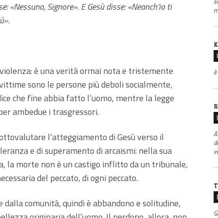
s
e: «Nessuno, Signore». E Gesù disse: «Neanch’io ti
m
ù».
K
 violenza: è una verità ormai nota e tristemente
è
 vittime sono le persone più deboli socialmente,
dice che fine abbia fatto l’uomo, mentre la legge
R
per ambedue i trasgressori.
A
ttovalutare l’atteggiamento di Gesù verso il
d
lleranza e di superamento di arcaismi: nella sua
v
ia, la morte non è un castigo inflitto da un tribunale,
cessaria del peccato, di ogni peccato.
T
 e dalla comunità, quindi è abbandono e solitudine,
G
bellezza originaria dell’uomo. Il perdono, allora, non