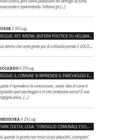
ecolo scorso, però sanno pianificare nei dettagli un furto,
inacciando e spaventando. Tuttavia gli […]
il 30 Lug
URSK
REGGIO. RCF ARENA, BUFERA POLITICA SU HELLWATT FESTIVAL
 un attimo che certa gente pur di schivarla prende il VOLO......
il 29 Lug
ICCARDO
REGGIO, IL COMUNE SI RIPRENDE IL PARCHEGGIO EX CASERMA ZUCCHI PER 4,6 MILIONI
 parte il riprendersi la concessione , avete idea di come è
egradato quel parcheggio e in che condizione versa? È una
ergogna unica , […]
il 29 Lug
HEODORA
PARK ZUCCHI, LEGA: “CONSIGLIO COMUNALE ESCLUSO DALLE SCELTE, PRETENDIAMO TUTTI GLI ATTI”
ià, quando la giunta non trova scuse plausibili...scompare!