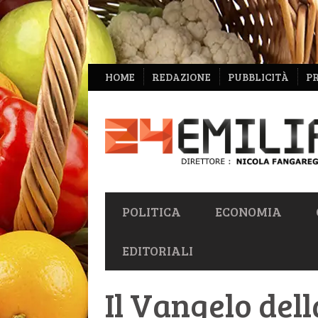
NAVIGAZIONE
HOME
REDAZIONE
PUBBLICITÀ
P
SECONDARIA
NAVIGAZIONE
POLITICA
ECONOMIA
PRIMARIA
EDITORIALI
Il Vangelo del