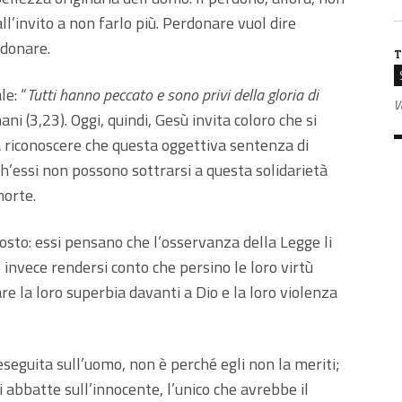
ll’invito a non farlo più. Perdonare vuol dire
rdonare.
T
e: “
Tutti hanno peccato e sono privi della gloria di
V
ni (3,23). Oggi, quindi, Gesù invita coloro che si
 – a riconoscere che questa oggettiva sentenza di
h’essi non possono sottrarsi a questa solidarietà
morte.
scosto: essi pensano che l’osservanza della Legge li
 invece rendersi conto che persino le loro virtù
 la loro superbia davanti a Dio e la loro violenza
seguita sull’uomo, non è perché egli non la meriti;
i abbatte sull’innocente, l’unico che avrebbe il