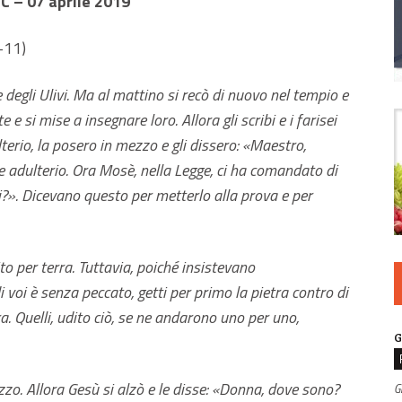
C – 07 aprile 2019
-11)
 degli Ulivi. Ma al mattino si recò di nuovo nel tempio e
 e si mise a insegnare loro. Allora gli scribi e i farisei
erio, la posero in mezzo e gli dissero: «Maestro,
 adulterio. Ora Mosè, nella Legge, ci ha comandato di
?». Dicevano questo per metterlo alla prova e per
to per terra. Tuttavia, poiché insistevano
 di voi è senza peccato, getti per primo la pietra contro di
ra. Quelli, udito ciò, se ne andarono uno per uno,
G
zzo. Allora Gesù si alzò e le disse: «Donna, dove sono?
G