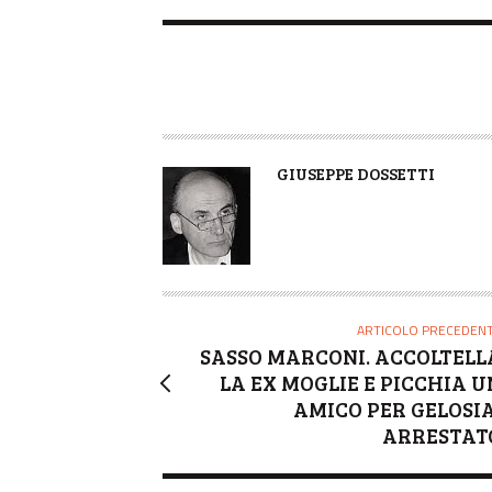
A
GIUSEPPE DOSSETTI
U
T
O
R
E
ARTICOLO PRECEDEN
SASSO MARCONI. ACCOLTELL
LA EX MOGLIE E PICCHIA U
AMICO PER GELOSIA
ARRESTAT