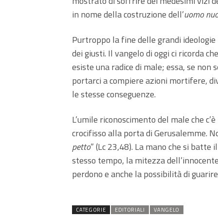
mostrato di soffrire dei medesimi vizi d
in nome della costruzione dell’
uomo nu
Purtroppo la fine delle grandi ideologie
dei giusti. Il vangelo di oggi ci ricorda c
esiste una radice di male; essa, se non
portarci a compiere azioni mortifere, di
le stesse conseguenze.
L’umile riconoscimento del male che c’è 
crocifisso alla porta di Gerusalemme. No
petto
” (Lc 23,48). La mano che si batte
stesso tempo, la mitezza dell’innocente 
perdono e anche la possibilità di guarire 
CATEGORIE
EDITORIALI
VANGELO