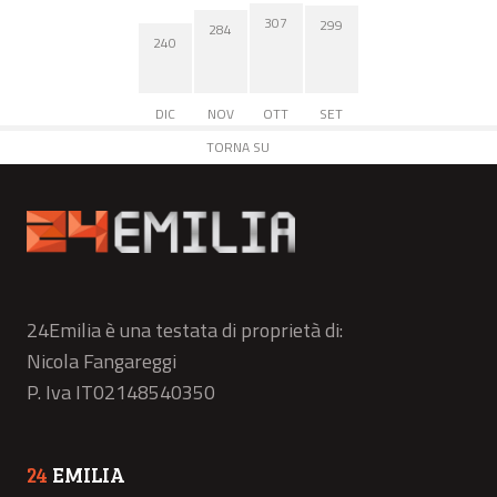
307
299
284
240
DIC
NOV
OTT
SET
TORNA SU
24Emilia è una testata di proprietà di:
Nicola Fangareggi
P. Iva IT02148540350
24
EMILIA