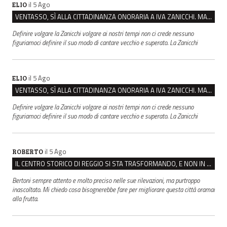
il 5 Ago
ELIO
VENTASSO, SÌ ALLA CITTADINANZA ONORARIA A IVA ZANICCHI. MA BARGIACCHI: “È DI PESSIMO GUSTO”
Definire volgare la Zanicchi volgare ai nostri tempi non ci crede nessuno
figuriamoci definire il suo modo di cantare vecchio e superato. La Zanicchi
il 5 Ago
ELIO
VENTASSO, SÌ ALLA CITTADINANZA ONORARIA A IVA ZANICCHI. MA BARGIACCHI: “È DI PESSIMO GUSTO”
Definire volgare la Zanicchi volgare ai nostri tempi non ci crede nessuno
figuriamoci definire il suo modo di cantare vecchio e superato. La Zanicchi
il 5 Ago
ROBERTO
IL CENTRO STORICO DI REGGIO SI STA TRASFORMANDO, E NON IN MEGLIO
Bertoni sempre attento e molto preciso nelle sue rilevazioni, ma purtroppo
inascoltato. Mi chiedo cosa bisognerebbe fare per migliorare questa città oramai
alla frutta.