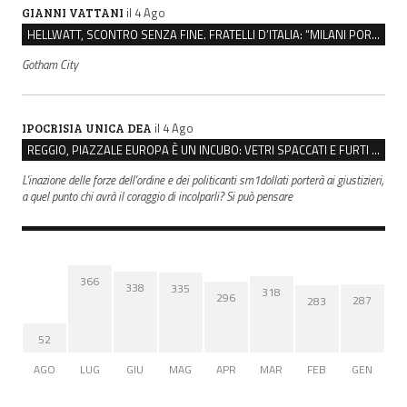
il 4 Ago
GIANNI VATTANI
HELLWATT, SCONTRO SENZA FINE. FRATELLI D’ITALIA: “MILANI PORTA DOCUMENTI, DE FRANCO INSULTI”
Gotham City
il 4 Ago
IPOCRISIA UNICA DEA
REGGIO, PIAZZALE EUROPA È UN INCUBO: VETRI SPACCATI E FURTI SULLE AUTO IN SOSTA
L'inazione delle forze dell'ordine e dei politicanti sm1dollati porterà ai giustizieri,
a quel punto chi avrà il coraggio di incolparli? Si può pensare
366
338
335
318
296
287
283
52
AGO
LUG
GIU
MAG
APR
MAR
FEB
GEN