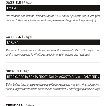
il 7 Ago
GABRIELE
EMILIA
Per renderlo più "umano" troviamo anche i suoi difetti. Speriamo che in vita glieli
abbiano fatti notare. Da buon emiliano penso avrebbe gradito. Elogiare la […]
il 7 Ago
GABRIELE
LA CURA
Proprio in Emilia Romagna dove ci sono molti Hospice all’altezza ! E’ proprio una
scelta ideologica che fa riflettere, specialmente (ma non solo) i cristiani.
il 6 Ago
GIORGIO
REGGIO. PORTA SANTA CROCE, DAL 24 AGOSTO AL VIA IL CANTIERE PER IL NUOVO COLLETTORE FOGNARIO
Bello, bellissimo, un altro regalo alle tribù maranze che manco ci ringrazieranno,
stessa logica cortomirante come quella attuata per il parcheggio piazzale europa
il 6 Ago
THEODORA