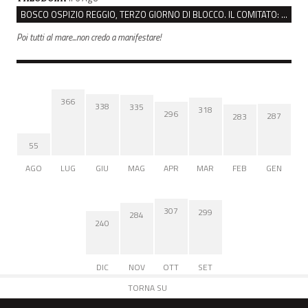
BOSCO OSPIZIO REGGIO, TERZO GIORNO DI BLOCCO. IL COMITATO: “PRESIDIO FINO A VENERDÌ”
Poi tutti al mare...non credo a manifestare!
366
338
335
318
296
287
283
55
AGO
LUG
GIU
MAG
APR
MAR
FEB
GEN
307
299
284
240
DIC
NOV
OTT
SET
TORNA SU