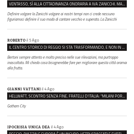
VENTASSO, SÌ ALLA CITTADINANZA ONORARIA A IVA ZANICCHI. MA BARGIACCHI: “È DI PESSIMO GUSTO”
Definire volgare la Zanicchi volgare ai nostri tempi non ci crede nessuno
figuriamoci definire il suo modo di cantare vecchio e superato. La Zanicchi
il 5 Ago
ROBERTO
IL CENTRO STORICO DI REGGIO SI STA TRASFORMANDO, E NON IN MEGLIO
Bertoni sempre attento e molto preciso nelle sue rilevazioni, ma purtroppo
inascoltato. Mi chiedo cosa bisognerebbe fare per migliorare questa città oramai
alla frutta.
il 4 Ago
GIANNI VATTANI
HELLWATT, SCONTRO SENZA FINE. FRATELLI D’ITALIA: “MILANI PORTA DOCUMENTI, DE FRANCO INSULTI”
Gotham City
il 4 Ago
IPOCRISIA UNICA DEA
REGGIO, PIAZZALE EUROPA È UN INCUBO: VETRI SPACCATI E FURTI SULLE AUTO IN SOSTA