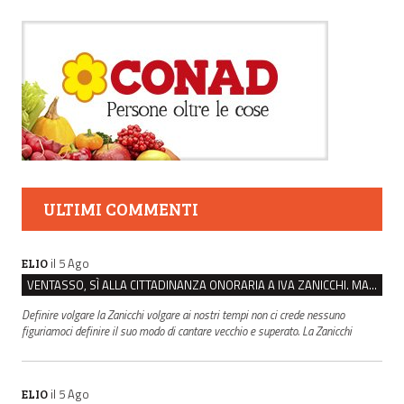
ULTIMI COMMENTI
il 5 Ago
ELIO
VENTASSO, SÌ ALLA CITTADINANZA ONORARIA A IVA ZANICCHI. MA BARGIACCHI: “È DI PESSIMO GUSTO”
Definire volgare la Zanicchi volgare ai nostri tempi non ci crede nessuno
figuriamoci definire il suo modo di cantare vecchio e superato. La Zanicchi
il 5 Ago
ELIO