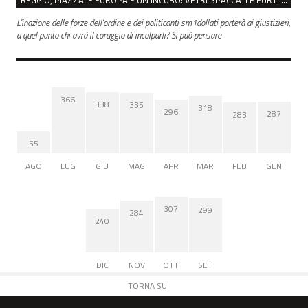
L'inazione delle forze dell'ordine e dei politicanti sm1dollati porterà ai giustizieri,
a quel punto chi avrà il coraggio di incolparli? Si può pensare
366
338
335
318
296
287
283
55
AGO
LUG
GIU
MAG
APR
MAR
FEB
GEN
307
299
284
240
DIC
NOV
OTT
SET
TORNA SU