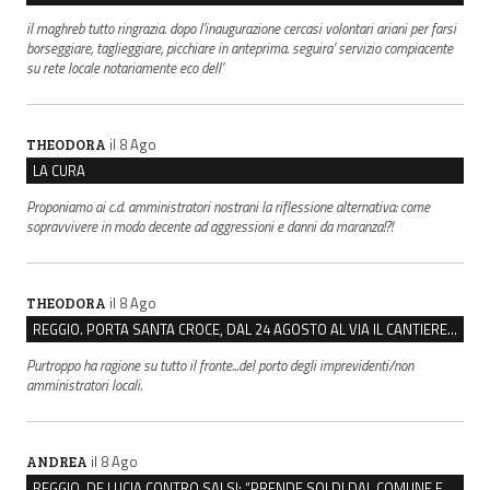
il maghreb tutto ringrazia. dopo l’inaugurazione cercasi volontari ariani per farsi
borseggiare, taglieggiare, picchiare in anteprima. seguira’ servizio compiacente
su rete locale notariamente eco dell’
il 8 Ago
THEODORA
LA CURA
Proponiamo ai c.d. amministratori nostrani la riflessione alternativa: come
sopravvivere in modo decente ad aggressioni e danni da maranza!?!
il 8 Ago
THEODORA
REGGIO. PORTA SANTA CROCE, DAL 24 AGOSTO AL VIA IL CANTIERE PER IL NUOVO COLLETTORE FOGNARIO
Purtroppo ha ragione su tutto il fronte...del porto degli imprevidenti/non
amministratori locali.
il 8 Ago
ANDREA
REGGIO, DE LUCIA CONTRO SALSI: “PRENDE SOLDI DAL COMUNE E DIFFONDE FAKE NEWS”