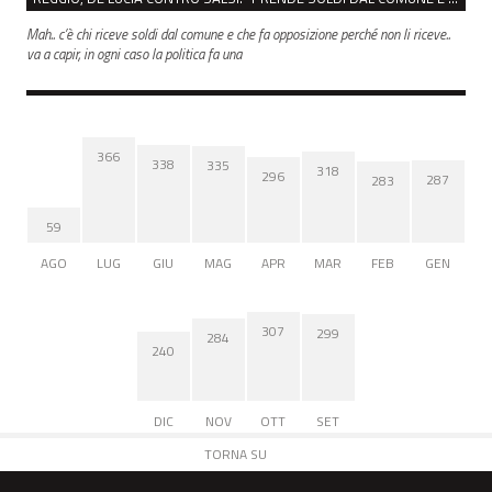
Mah.. c’è chi riceve soldi dal comune e che fa opposizione perché non li riceve..
va a capir, in ogni caso la politica fa una
366
338
335
318
296
287
283
59
AGO
LUG
GIU
MAG
APR
MAR
FEB
GEN
307
299
284
240
DIC
NOV
OTT
SET
TORNA SU