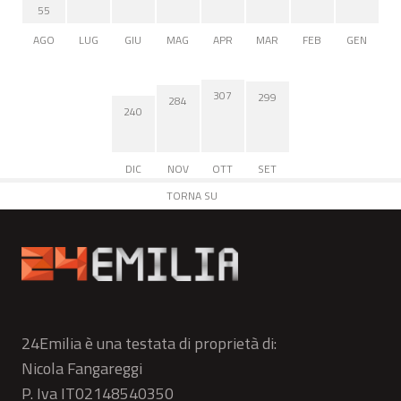
55
AGO
LUG
GIU
MAG
APR
MAR
FEB
GEN
307
299
284
240
DIC
NOV
OTT
SET
TORNA SU
24Emilia è una testata di proprietà di:
Nicola Fangareggi
P. Iva IT02148540350