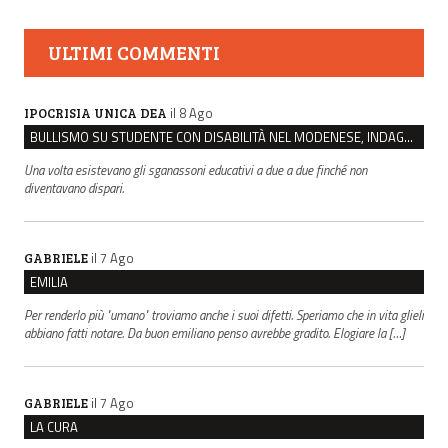
ULTIMI COMMENTI
il 8 Ago
IPOCRISIA UNICA DEA
BULLISMO SU STUDENTE CON DISABILITÀ NEL MODENESE, INDAGATI DUE RAGAZZI DI 16 ANNI
Una volta esistevano gli sganassoni educativi a due a due finché non
diventavano dispari.
il 7 Ago
GABRIELE
EMILIA
Per renderlo più "umano" troviamo anche i suoi difetti. Speriamo che in vita glieli
abbiano fatti notare. Da buon emiliano penso avrebbe gradito. Elogiare la […]
il 7 Ago
GABRIELE
LA CURA