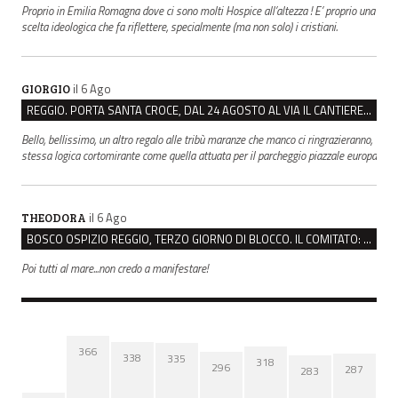
Proprio in Emilia Romagna dove ci sono molti Hospice all’altezza ! E’ proprio una
scelta ideologica che fa riflettere, specialmente (ma non solo) i cristiani.
il 6 Ago
GIORGIO
REGGIO. PORTA SANTA CROCE, DAL 24 AGOSTO AL VIA IL CANTIERE PER IL NUOVO COLLETTORE FOGNARIO
Bello, bellissimo, un altro regalo alle tribù maranze che manco ci ringrazieranno,
stessa logica cortomirante come quella attuata per il parcheggio piazzale europa
il 6 Ago
THEODORA
BOSCO OSPIZIO REGGIO, TERZO GIORNO DI BLOCCO. IL COMITATO: “PRESIDIO FINO A VENERDÌ”
Poi tutti al mare...non credo a manifestare!
366
338
335
318
296
287
283