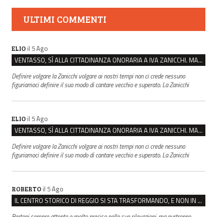
ULTIMI COMMENTI
il 5 Ago
ELIO
VENTASSO, SÌ ALLA CITTADINANZA ONORARIA A IVA ZANICCHI. MA BARGIACCHI: “È DI PESSIMO GUSTO”
Definire volgare la Zanicchi volgare ai nostri tempi non ci crede nessuno
figuriamoci definire il suo modo di cantare vecchio e superato. La Zanicchi
il 5 Ago
ELIO
VENTASSO, SÌ ALLA CITTADINANZA ONORARIA A IVA ZANICCHI. MA BARGIACCHI: “È DI PESSIMO GUSTO”
Definire volgare la Zanicchi volgare ai nostri tempi non ci crede nessuno
figuriamoci definire il suo modo di cantare vecchio e superato. La Zanicchi
il 5 Ago
ROBERTO
IL CENTRO STORICO DI REGGIO SI STA TRASFORMANDO, E NON IN MEGLIO
Bertoni sempre attento e molto preciso nelle sue rilevazioni, ma purtroppo