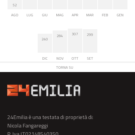
52
AGO
LUG
GIU
MAG
APR
MAR
FEB
GEN
307
299
284
240
DIC
NOV
OTT
SET
TORNA SU
24Emilia è una testata di proprietà di:
Nicola Fangareggi
P. Iva IT02148540350