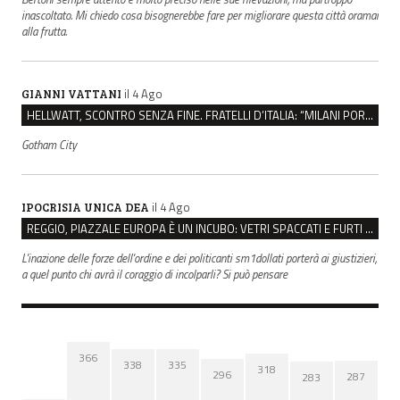
inascoltato. Mi chiedo cosa bisognerebbe fare per migliorare questa città oramai
alla frutta.
il 4 Ago
GIANNI VATTANI
HELLWATT, SCONTRO SENZA FINE. FRATELLI D’ITALIA: “MILANI PORTA DOCUMENTI, DE FRANCO INSULTI”
Gotham City
il 4 Ago
IPOCRISIA UNICA DEA
REGGIO, PIAZZALE EUROPA È UN INCUBO: VETRI SPACCATI E FURTI SULLE AUTO IN SOSTA
L'inazione delle forze dell'ordine e dei politicanti sm1dollati porterà ai giustizieri,
a quel punto chi avrà il coraggio di incolparli? Si può pensare
366
338
335
318
296
287
283