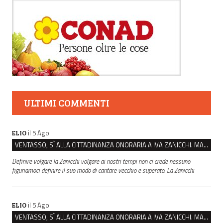
ULTIMI COMMENTI
il 5 Ago
ELIO
VENTASSO, SÌ ALLA CITTADINANZA ONORARIA A IVA ZANICCHI. MA BARGIACCHI: “È DI PESSIMO GUSTO”
Definire volgare la Zanicchi volgare ai nostri tempi non ci crede nessuno
figuriamoci definire il suo modo di cantare vecchio e superato. La Zanicchi
il 5 Ago
ELIO
VENTASSO, SÌ ALLA CITTADINANZA ONORARIA A IVA ZANICCHI. MA BARGIACCHI: “È DI PESSIMO GUSTO”