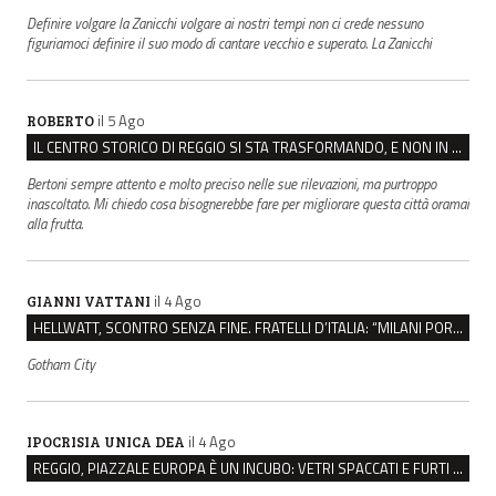
Definire volgare la Zanicchi volgare ai nostri tempi non ci crede nessuno
figuriamoci definire il suo modo di cantare vecchio e superato. La Zanicchi
il 5 Ago
ROBERTO
IL CENTRO STORICO DI REGGIO SI STA TRASFORMANDO, E NON IN MEGLIO
Bertoni sempre attento e molto preciso nelle sue rilevazioni, ma purtroppo
inascoltato. Mi chiedo cosa bisognerebbe fare per migliorare questa città oramai
alla frutta.
il 4 Ago
GIANNI VATTANI
HELLWATT, SCONTRO SENZA FINE. FRATELLI D’ITALIA: “MILANI PORTA DOCUMENTI, DE FRANCO INSULTI”
Gotham City
il 4 Ago
IPOCRISIA UNICA DEA
REGGIO, PIAZZALE EUROPA È UN INCUBO: VETRI SPACCATI E FURTI SULLE AUTO IN SOSTA