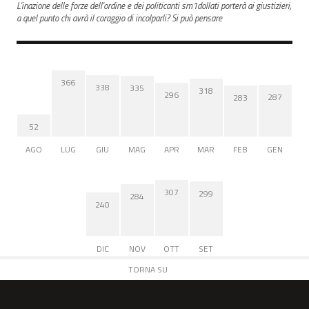
L'inazione delle forze dell'ordine e dei politicanti sm1dollati porterà ai giustizieri,
a quel punto chi avrà il coraggio di incolparli? Si può pensare
366
338
335
318
296
287
283
52
AGO
LUG
GIU
MAG
APR
MAR
FEB
GEN
307
299
284
240
DIC
NOV
OTT
SET
TORNA SU