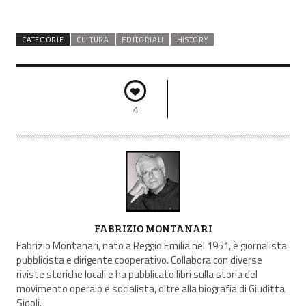
CATEGORIE
CULTURA
EDITORIALI
HISTORY
4
A
FABRIZIO MONTANARI
U
Fabrizio Montanari, nato a Reggio Emilia nel 1951, è giornalista
T
pubblicista e dirigente cooperativo. Collabora con diverse
riviste storiche locali e ha pubblicato libri sulla storia del
O
movimento operaio e socialista, oltre alla biografia di Giuditta
R
Sidoli.