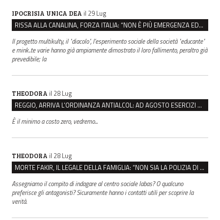
il 29 Lug
IPOCRISIA UNICA DEA
RISSA ALLA CANALINA, FORZA ITALIA: “NON È PIÙ EMERGENZA EDUCATIVA, MA DI SICUREZZA”
Il progetto multikulty, il "diacolo", l'esperimento sociale della società "educante"
e mink..te varie hanno già ampiamente dimostrato il loro fallimento, peraltro già
prevedibile; la
il 28 Lug
THEODORA
REGGIO, ARRIVA L’ORDINANZA ANTIALCOL: AD AGOSTO ESERCIZI DI VICINATO CHIUSI DALLE 22 ALLE 6
È il minimo a costo zero, vedremo...
il 28 Lug
THEODORA
MORTE FAKIR, IL LEGALE DELLA FAMIGLIA: “NON SIA LA POLIZIA DI STATO A INDAGARE”
Assegniamo il compito di indagare al centro sociale labas? O qualcuno
preferisce gli antagonisti? Sicuramente hanno i contatti utili per scoprire la
verità.