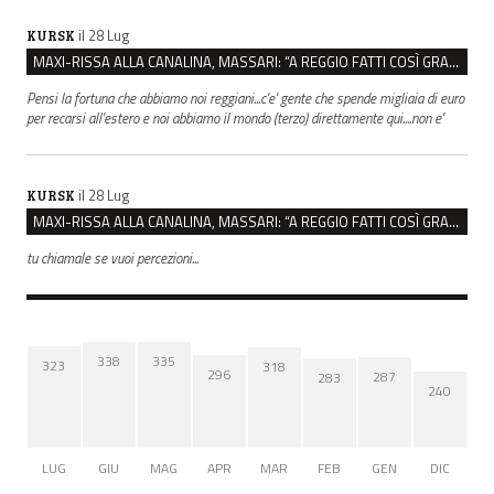
il 28 Lug
KURSK
MAXI-RISSA ALLA CANALINA, MASSARI: “A REGGIO FATTI COSÌ GRAVI NON DEVONO TROVARE SPAZIO”
Pensi la fortuna che abbiamo noi reggiani...c'e' gente che spende migliaia di euro
per recarsi all'estero e noi abbiamo il mondo (terzo) direttamente qui....non e'
il 28 Lug
KURSK
MAXI-RISSA ALLA CANALINA, MASSARI: “A REGGIO FATTI COSÌ GRAVI NON DEVONO TROVARE SPAZIO”
tu chiamale se vuoi percezioni...
338
335
323
318
296
287
283
240
LUG
GIU
MAG
APR
MAR
FEB
GEN
DIC