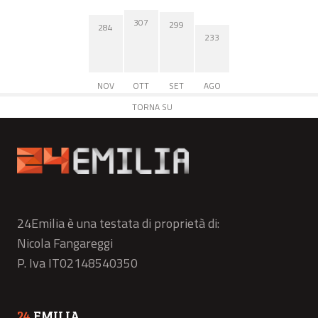
307
299
284
233
NOV
OTT
SET
AGO
TORNA SU
24Emilia è una testata di proprietà di:
Nicola Fangareggi
P. Iva IT02148540350
24
EMILIA