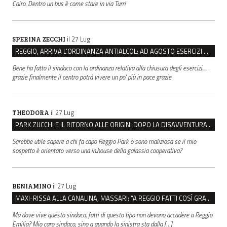
Cairo. Dentro un bus è come stare in via Turri
il 27 Lug
SPERINA ZECCHI
REGGIO, ARRIVA L’ORDINANZA ANTIALCOL: AD AGOSTO ESERCIZI DI VICINATO CHIUSI DALLE 22 ALLE 6
Bene ha fatto il sindaco con la ordinanza relativa alla chiusura degli esercizi.....
grazie finalmente il centro potrà vivere un po' più in pace grazie
il 27 Lug
THEODORA
PARK ZUCCHI E IL RITORNO ALLE ORIGINI DOPO LA DISAVVENTURA CON REGGIO EMILIA PARCHEGGI
Sarebbe utile sapere a chi fa capo Reggio Park o sono maliziosa se il mio
sospetto è orientato verso una in.house della galassia cooperativa?
il 27 Lug
BENIAMINO
MAXI-RISSA ALLA CANALINA, MASSARI: “A REGGIO FATTI COSÌ GRAVI NON DEVONO TROVARE SPAZIO”
Ma dove vive questo sindaco, fatti di questo tipo non devono accadere a Reggio
Emilia? Mio caro sindaco, sino a quando la sinistra sta dalla […]