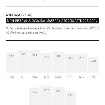
il 27 Lug
WILLIAM
MAXI-RISSA ALLA CANALINA, MASSARI: “A REGGIO FATTI COSÌ GRAVI NON DEVONO TROVARE SPAZIO”
Ha bè... il sindaco c'è allora, è tutti dite che non ha il pensiero per la sua città!! ma
ciò che è successo alla stazione […]
338
335
318
312
296
287
283
240
LUG
GIU
MAG
APR
MAR
FEB
GEN
DIC
307
299
284
233