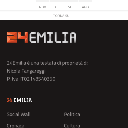
NOV
OTT
SET
AGO
TORNA SU
24Emilia è una testata di proprietà di:
Nicola Fangareggi
P. Iva IT02148540350
24
EMILIA
Social Wall
Politica
Cronaca
Cultura