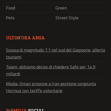
Food
Green
Pets
Street Style
ULTIM’ORA ANSA
Scossa di magnitudo 7.1 nel sud del Giappone, allerta
tsunami
Tajani, abbiamo deciso di chiedere Safe per 14,9
miliardi
Media, Oman propone a Iran gestione congiunta
Hormuz con tariffe volontarie
24EMILIA
SOCIAL