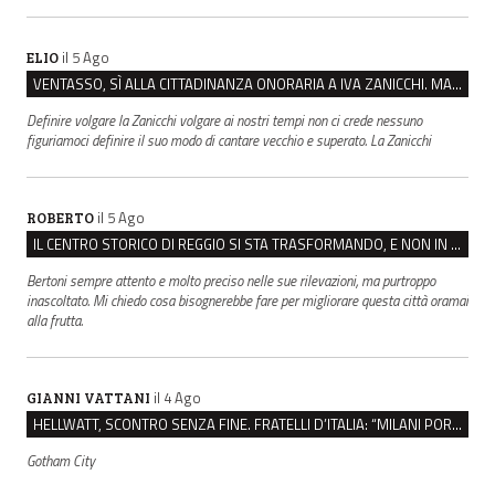
il 5 Ago
ELIO
VENTASSO, SÌ ALLA CITTADINANZA ONORARIA A IVA ZANICCHI. MA BARGIACCHI: “È DI PESSIMO GUSTO”
Definire volgare la Zanicchi volgare ai nostri tempi non ci crede nessuno
figuriamoci definire il suo modo di cantare vecchio e superato. La Zanicchi
il 5 Ago
ROBERTO
IL CENTRO STORICO DI REGGIO SI STA TRASFORMANDO, E NON IN MEGLIO
Bertoni sempre attento e molto preciso nelle sue rilevazioni, ma purtroppo
inascoltato. Mi chiedo cosa bisognerebbe fare per migliorare questa città oramai
alla frutta.
il 4 Ago
GIANNI VATTANI
HELLWATT, SCONTRO SENZA FINE. FRATELLI D’ITALIA: “MILANI PORTA DOCUMENTI, DE FRANCO INSULTI”
Gotham City