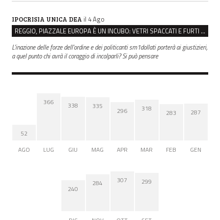
il 4 Ago
IPOCRISIA UNICA DEA
REGGIO, PIAZZALE EUROPA È UN INCUBO: VETRI SPACCATI E FURTI SULLE AUTO IN SOSTA
L'inazione delle forze dell'ordine e dei politicanti sm1dollati porterà ai giustizieri,
a quel punto chi avrà il coraggio di incolparli? Si può pensare
366
338
335
318
296
287
283
52
AGO
LUG
GIU
MAG
APR
MAR
FEB
GEN
307
299
284
240