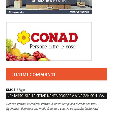
ULTIMI COMMENTI
il 5 Ago
ELIO
VENTASSO, SÌ ALLA CITTADINANZA ONORARIA A IVA ZANICCHI. MA BARGIACCHI: “È DI PESSIMO GUSTO”
Definire volgare la Zanicchi volgare ai nostri tempi non ci crede nessuno
figuriamoci definire il suo modo di cantare vecchio e superato. La Zanicchi