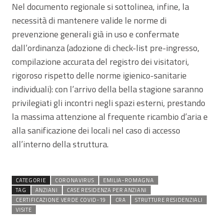
Nel documento regionale si sottolinea, infine, la
necessità di mantenere valide le norme di
prevenzione generali già in uso e confermate
dall’ordinanza (adozione di check-list pre-ingresso,
compilazione accurata del registro dei visitatori,
rigoroso rispetto delle norme igienico-sanitarie
individuali): con l’arrivo della bella stagione saranno
privilegiati gli incontri negli spazi esterni, prestando
la massima attenzione al frequente ricambio d’aria e
alla sanificazione dei locali nel caso di accesso
all’interno della struttura.
CATEGORIE
CORONAVIRUS
EMILIA-ROMAGNA
TAG
ANZIANI
CASE RESIDENZA PER ANZIANI
CERTIFICAZIONE VERDE COVID-19
CRA
STRUTTURE RESIDENZIALI
VISITE