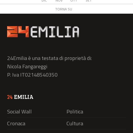
DIC
NOV
OTT
SET
TORNA SU
24Emilia è una testata di proprietà di:
Nicola Fangareggi
P. Iva IT02148540350
24
EMILIA
Social Wall
Politica
Cronaca
Cultura