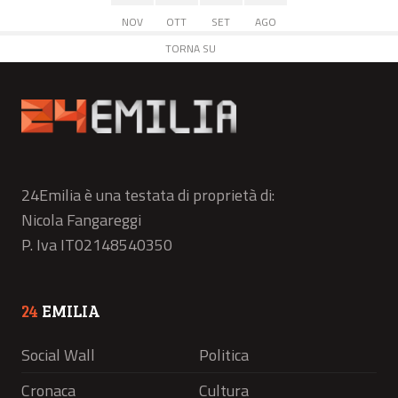
NOV
OTT
SET
AGO
TORNA SU
24Emilia è una testata di proprietà di:
Nicola Fangareggi
P. Iva IT02148540350
24
EMILIA
Social Wall
Politica
Cronaca
Cultura