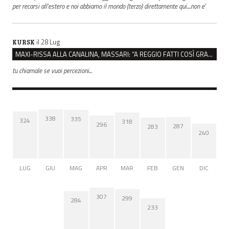
per recarsi all'estero e noi abbiamo il mondo (terzo) direttamente qui....non e'
il 28 Lug
KURSK
MAXI-RISSA ALLA CANALINA, MASSARI: “A REGGIO FATTI COSÌ GRAVI NON DEVONO TROVARE SPAZIO”
tu chiamale se vuoi percezioni...
338
335
324
318
296
287
283
240
LUG
GIU
MAG
APR
MAR
FEB
GEN
DIC
307
299
284
233