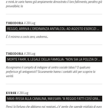
e mink..te varie hanno già ampiamente dimostrato il loro fallimento, peraltro già
prevedibile; la
il 28 Lug
THEODORA
REGGIO, ARRIVA L’ORDINANZA ANTIALCOL: AD AGOSTO ESERCIZI DI VICINATO CHIUSI DALLE 22 ALLE 6
È il minimo a costo zero, vedremo...
il 28 Lug
THEODORA
MORTE FAKIR, IL LEGALE DELLA FAMIGLIA: “NON SIA LA POLIZIA DI STATO A INDAGARE”
Assegniamo il compito di indagare al centro sociale labas? O qualcuno
preferisce gli antagonisti? Sicuramente hanno i contatti utili per scoprire la
verità.
il 28 Lug
KURSK
MAXI-RISSA ALLA CANALINA, MASSARI: “A REGGIO FATTI COSÌ GRAVI NON DEVONO TROVARE SPAZIO”
Pensi la fortuna che abbiamo noi reggiani...c'e' gente che spende migliaia di euro