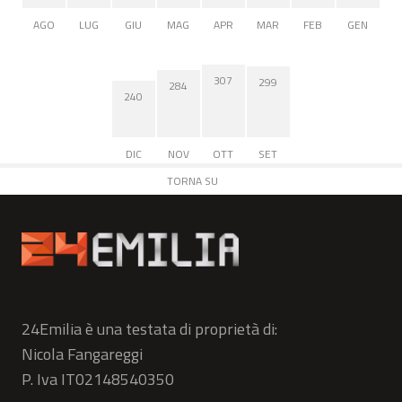
AGO
LUG
GIU
MAG
APR
MAR
FEB
GEN
307
299
284
240
DIC
NOV
OTT
SET
TORNA SU
24Emilia è una testata di proprietà di:
Nicola Fangareggi
P. Iva IT02148540350