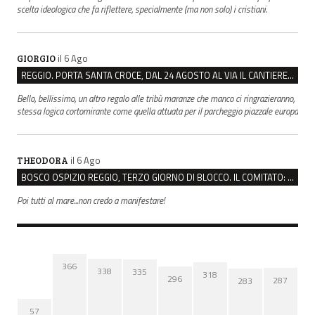
scelta ideologica che fa riflettere, specialmente (ma non solo) i cristiani.
il 6 Ago
GIORGIO
REGGIO. PORTA SANTA CROCE, DAL 24 AGOSTO AL VIA IL CANTIERE PER IL NUOVO COLLETTORE FOGNARIO
Bello, bellissimo, un altro regalo alle tribù maranze che manco ci ringrazieranno,
stessa logica cortomirante come quella attuata per il parcheggio piazzale europa
il 6 Ago
THEODORA
BOSCO OSPIZIO REGGIO, TERZO GIORNO DI BLOCCO. IL COMITATO: “PRESIDIO FINO A VENERDÌ”
Poi tutti al mare...non credo a manifestare!
366
338
335
318
296
287
283
57