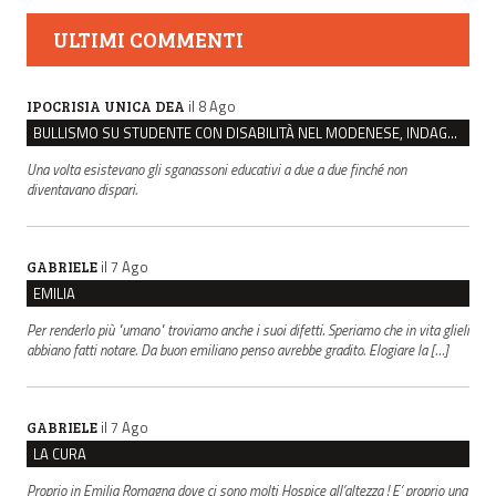
ULTIMI COMMENTI
il 8 Ago
IPOCRISIA UNICA DEA
BULLISMO SU STUDENTE CON DISABILITÀ NEL MODENESE, INDAGATI DUE RAGAZZI DI 16 ANNI
Una volta esistevano gli sganassoni educativi a due a due finché non
diventavano dispari.
il 7 Ago
GABRIELE
EMILIA
Per renderlo più "umano" troviamo anche i suoi difetti. Speriamo che in vita glieli
abbiano fatti notare. Da buon emiliano penso avrebbe gradito. Elogiare la […]
il 7 Ago
GABRIELE
LA CURA
Proprio in Emilia Romagna dove ci sono molti Hospice all’altezza ! E’ proprio una