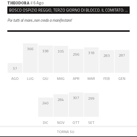
il 6 Ago
THEODORA
BOSCO OSPIZIO REGGIO, TERZO GIORNO DI BLOCCO. IL COMITATO: “PRESIDIO FINO A VENERDÌ”
Poi tutti al mare...non credo a manifestare!
366
338
335
318
296
287
283
57
AGO
LUG
GIU
MAG
APR
MAR
FEB
GEN
307
299
284
240
DIC
NOV
OTT
SET
TORNA SU