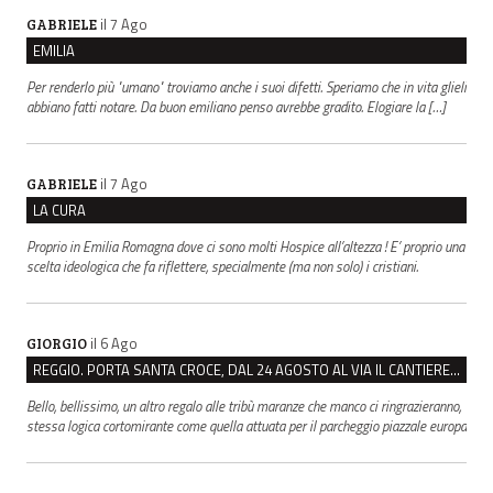
il 7 Ago
GABRIELE
EMILIA
Per renderlo più "umano" troviamo anche i suoi difetti. Speriamo che in vita glieli
abbiano fatti notare. Da buon emiliano penso avrebbe gradito. Elogiare la […]
il 7 Ago
GABRIELE
LA CURA
Proprio in Emilia Romagna dove ci sono molti Hospice all’altezza ! E’ proprio una
scelta ideologica che fa riflettere, specialmente (ma non solo) i cristiani.
il 6 Ago
GIORGIO
REGGIO. PORTA SANTA CROCE, DAL 24 AGOSTO AL VIA IL CANTIERE PER IL NUOVO COLLETTORE FOGNARIO
Bello, bellissimo, un altro regalo alle tribù maranze che manco ci ringrazieranno,
stessa logica cortomirante come quella attuata per il parcheggio piazzale europa