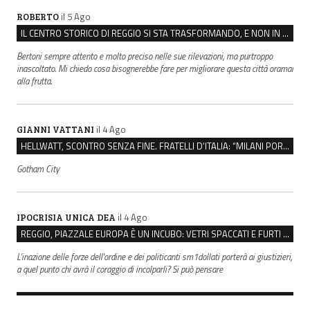
il 5 Ago
ROBERTO
IL CENTRO STORICO DI REGGIO SI STA TRASFORMANDO, E NON IN MEGLIO
Bertoni sempre attento e molto preciso nelle sue rilevazioni, ma purtroppo
inascoltato. Mi chiedo cosa bisognerebbe fare per migliorare questa città oramai
alla frutta.
il 4 Ago
GIANNI VATTANI
HELLWATT, SCONTRO SENZA FINE. FRATELLI D’ITALIA: “MILANI PORTA DOCUMENTI, DE FRANCO INSULTI”
Gotham City
il 4 Ago
IPOCRISIA UNICA DEA
REGGIO, PIAZZALE EUROPA È UN INCUBO: VETRI SPACCATI E FURTI SULLE AUTO IN SOSTA
L'inazione delle forze dell'ordine e dei politicanti sm1dollati porterà ai giustizieri,
a quel punto chi avrà il coraggio di incolparli? Si può pensare