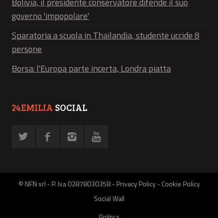
Bolivia, il presidente conservatore difende il suo
governo 'impopolare'
Sparatoria a scuola in Thailandia, studente uccide 8
persone
Borsa: l'Europa parte incerta, Londra piatta
24EMILIA
SOCIAL
© NFN srl - P. Iva 02878030358 -
Privacy Policy
-
Cookie Policy
Social Wall
Politica