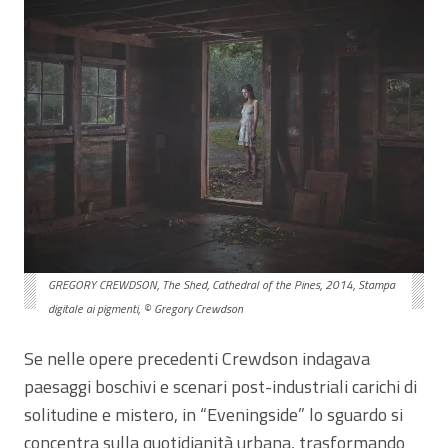
GREGORY CREWDSON, The Shed, Cathedral of the Pines, 2014, Stampa
digitale ai pigmenti, © Gregory Crewdson
Se nelle opere precedenti Crewdson indagava
paesaggi boschivi e scenari post-industriali carichi di
solitudine e mistero, in “Eveningside” lo sguardo si
concentra sulla quotidianità urbana, trasformando