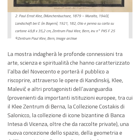
2. Paul Ernst Klee, (Münchenbuchsee, 1879 – Muralto, 1940),
Landschaft bei E. (in Bayern), 1921, 182, Olio e penna su carta su
cartone 49,8 x 35,2 cm, Zentrum Paul Klee, Bern, inv. n° PKS F 25
©Zentrum Paul Klee, Bern, Image archive
La mostra indagherà le profonde connessioni tra
arte, scienza e spiritualità che hanno caratterizzato
l’alba del Novecento e porterà il pubblico a
riscoprire, attraverso le opere di Kandinskij, Klee,
Malevič e altri protagonisti dell’avanguardia
(provenienti da importanti istituzioni europee, tra cui
il Klee Zentrum di Berna, la Collezione Costakis di
Salonicco, la collezione di icone bizantine di Banca
Intesa di Vicenza, oltre che da raccolte private), una
nuova concezione dello spazio, della geometria e