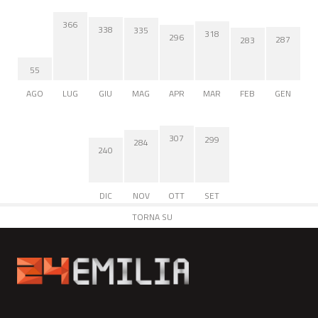
366
338
335
318
296
287
283
55
AGO
LUG
GIU
MAG
APR
MAR
FEB
GEN
307
299
284
240
DIC
NOV
OTT
SET
TORNA SU