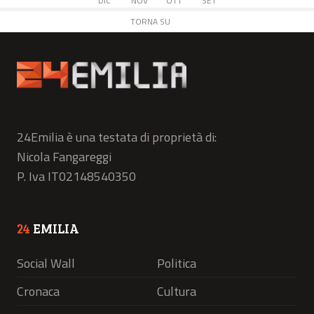
DIC
NOV
OTT
SET
TORNA SU
24Emilia è una testata di proprietà di:
Nicola Fangareggi
P. Iva IT02148540350
24
EMILIA
Social Wall
Politica
Cronaca
Cultura