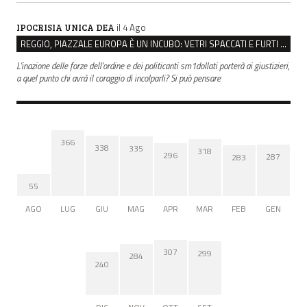
il 4 Ago
IPOCRISIA UNICA DEA
REGGIO, PIAZZALE EUROPA È UN INCUBO: VETRI SPACCATI E FURTI SULLE AUTO IN SOSTA
L'inazione delle forze dell'ordine e dei politicanti sm1dollati porterà ai giustizieri,
a quel punto chi avrà il coraggio di incolparli? Si può pensare
366
338
335
318
296
287
283
55
AGO
LUG
GIU
MAG
APR
MAR
FEB
GEN
307
299
284
240