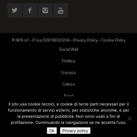
© NFN srl - P. Iva 02878030358 -
Privacy Policy
-
Cookie Policy
Social Wall
Politica
Cronaca
Cultura
Food
Il sito usa cookie tecnici, e cookie di terze parti necessari per il
Green
funzionamento di servizi esterni, per statistiche anonime, e per
la presentazione di pubblicità. Non sono usati a fini di
Pets
profilazione. Continuando la navigazione se ne accetta l'uso.
Street Style
Ok
Privacy policy