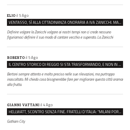
il 5 Ago
ELIO
VENTASSO, SÌ ALLA CITTADINANZA ONORARIA A IVA ZANICCHI. MA BARGIACCHI: “È DI PESSIMO GUSTO”
Definire volgare la Zanicchi volgare ai nostri tempi non ci crede nessuno
figuriamoci definire il suo modo di cantare vecchio e superato. La Zanicchi
il 5 Ago
ROBERTO
IL CENTRO STORICO DI REGGIO SI STA TRASFORMANDO, E NON IN MEGLIO
Bertoni sempre attento e molto preciso nelle sue rilevazioni, ma purtroppo
inascoltato. Mi chiedo cosa bisognerebbe fare per migliorare questa città oramai
alla frutta.
il 4 Ago
GIANNI VATTANI
HELLWATT, SCONTRO SENZA FINE. FRATELLI D’ITALIA: “MILANI PORTA DOCUMENTI, DE FRANCO INSULTI”
Gotham City