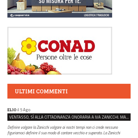
ULTIMI COMMENTI
il 5 Ago
ELIO
VENTASSO, SÌ ALLA CITTADINANZA ONORARIA A IVA ZANICCHI. MA BARGIACCHI: “È DI PESSIMO GUSTO”
Definire volgare la Zanicchi volgare ai nostri tempi non ci crede nessuno
figuriamoci definire il suo modo di cantare vecchio e superato. La Zanicchi