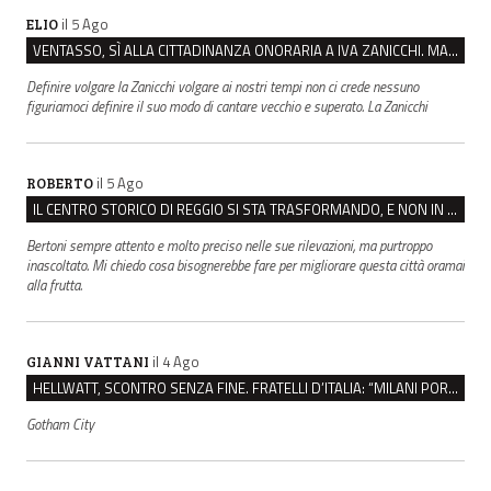
il 5 Ago
ELIO
VENTASSO, SÌ ALLA CITTADINANZA ONORARIA A IVA ZANICCHI. MA BARGIACCHI: “È DI PESSIMO GUSTO”
Definire volgare la Zanicchi volgare ai nostri tempi non ci crede nessuno
figuriamoci definire il suo modo di cantare vecchio e superato. La Zanicchi
il 5 Ago
ROBERTO
IL CENTRO STORICO DI REGGIO SI STA TRASFORMANDO, E NON IN MEGLIO
Bertoni sempre attento e molto preciso nelle sue rilevazioni, ma purtroppo
inascoltato. Mi chiedo cosa bisognerebbe fare per migliorare questa città oramai
alla frutta.
il 4 Ago
GIANNI VATTANI
HELLWATT, SCONTRO SENZA FINE. FRATELLI D’ITALIA: “MILANI PORTA DOCUMENTI, DE FRANCO INSULTI”
Gotham City