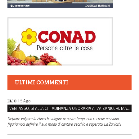
ULTIMI COMMENTI
il 5 Ago
ELIO
VENTASSO, SÌ ALLA CITTADINANZA ONORARIA A IVA ZANICCHI. MA BARGIACCHI: “È DI PESSIMO GUSTO”
Definire volgare la Zanicchi volgare ai nostri tempi non ci crede nessuno
figuriamoci definire il suo modo di cantare vecchio e superato. La Zanicchi