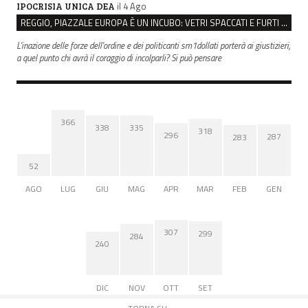
il 4 Ago
IPOCRISIA UNICA DEA
REGGIO, PIAZZALE EUROPA È UN INCUBO: VETRI SPACCATI E FURTI SULLE AUTO IN SOSTA
L'inazione delle forze dell'ordine e dei politicanti sm1dollati porterà ai giustizieri,
a quel punto chi avrà il coraggio di incolparli? Si può pensare
366
338
335
318
296
287
283
52
AGO
LUG
GIU
MAG
APR
MAR
FEB
GEN
307
299
284
240
DIC
NOV
OTT
SET