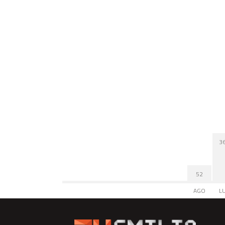
3
52
AGO
L