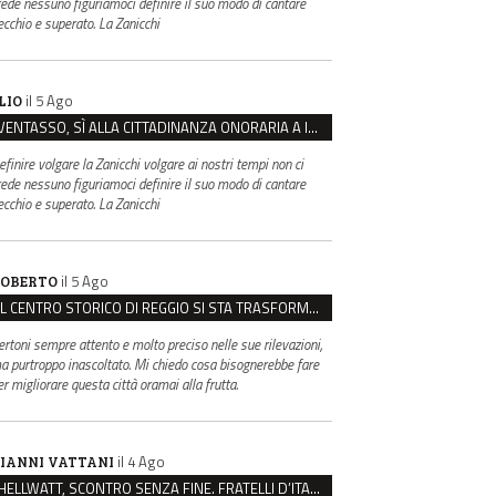
rede nessuno figuriamoci definire il suo modo di cantare
ecchio e superato. La Zanicchi
il 5 Ago
LIO
VENTASSO, SÌ ALLA CITTADINANZA ONORARIA A IVA ZANICCHI. MA BARGIACCHI: “È DI PESSIMO GUSTO”
efinire volgare la Zanicchi volgare ai nostri tempi non ci
rede nessuno figuriamoci definire il suo modo di cantare
ecchio e superato. La Zanicchi
il 5 Ago
OBERTO
IL CENTRO STORICO DI REGGIO SI STA TRASFORMANDO, E NON IN MEGLIO
ertoni sempre attento e molto preciso nelle sue rilevazioni,
a purtroppo inascoltato. Mi chiedo cosa bisognerebbe fare
er migliorare questa città oramai alla frutta.
il 4 Ago
IANNI VATTANI
HELLWATT, SCONTRO SENZA FINE. FRATELLI D’ITALIA: “MILANI PORTA DOCUMENTI, DE FRANCO INSULTI”