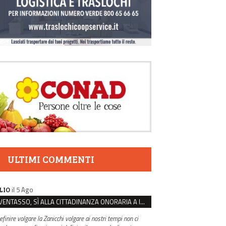
ULTIMI COMMENTI
il 5 Ago
LIO
VENTASSO, SÌ ALLA CITTADINANZA ONORARIA A IVA ZANICCHI. MA BARGIACCHI: “È DI PESSIMO GUSTO”
efinire volgare la Zanicchi volgare ai nostri tempi non ci