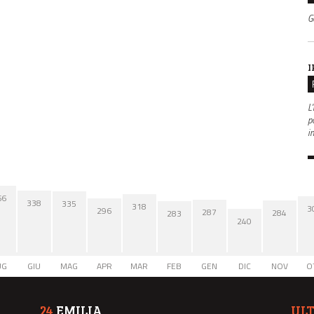
G
I
L'
po
i
66
338
335
318
3
296
287
284
283
240
UG
GIU
MAG
APR
MAR
FEB
GEN
DIC
NOV
O
24
EMILIA
UL