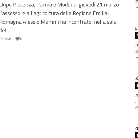
c
Dopo Piacenza, Parma e Modena, giovedì 21 marzo
v
l’assessore all’agricoltura della Regione Emilia-
Romagna Alessio Mammi ha incontrato, nella sala
E
del...
22 MAR
0
D
c
v
R
B
m
p
G