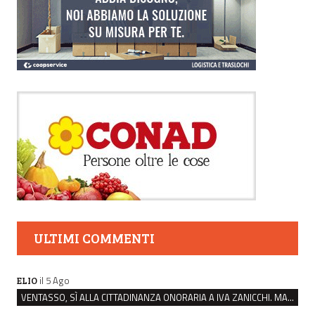
ULTIMI COMMENTI
il 5 Ago
ELIO
VENTASSO, SÌ ALLA CITTADINANZA ONORARIA A IVA ZANICCHI. MA BARGIACCHI: “È DI PESSIMO GUSTO”