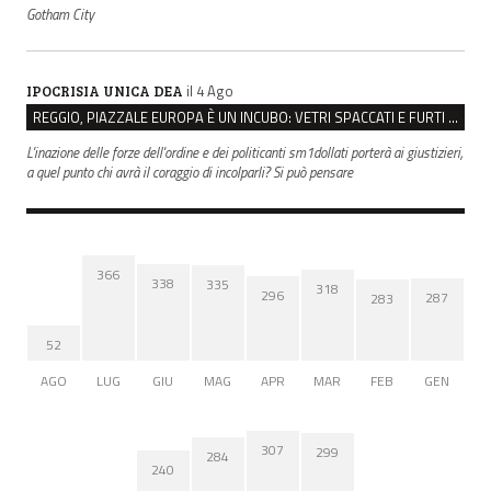
Gotham City
il 4 Ago
IPOCRISIA UNICA DEA
REGGIO, PIAZZALE EUROPA È UN INCUBO: VETRI SPACCATI E FURTI SULLE AUTO IN SOSTA
L'inazione delle forze dell'ordine e dei politicanti sm1dollati porterà ai giustizieri,
a quel punto chi avrà il coraggio di incolparli? Si può pensare
366
338
335
318
296
287
283
52
AGO
LUG
GIU
MAG
APR
MAR
FEB
GEN
307
299
284
240