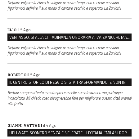
Definire volgare la Zanicchi volgare ai nostri tempi non ci crede nessuno
figuriamoci definire il suo modo di cantare vecchio e superato. La Zanicchi
il 5 Ago
ELIO
VENTASSO, SÌ ALLA CITTADINANZA ONORARIA A IVA ZANICCHI. MA BARGIACCHI: “È DI PESSIMO GUSTO”
Definire volgare la Zanicchi volgare ai nostri tempi non ci crede nessuno
figuriamoci definire il suo modo di cantare vecchio e superato. La Zanicchi
il 5 Ago
ROBERTO
IL CENTRO STORICO DI REGGIO SI STA TRASFORMANDO, E NON IN MEGLIO
Bertoni sempre attento e molto preciso nelle sue rilevazioni, ma purtroppo
inascoltato. Mi chiedo cosa bisognerebbe fare per migliorare questa città oramai
alla frutta.
il 4 Ago
GIANNI VATTANI
HELLWATT, SCONTRO SENZA FINE. FRATELLI D’ITALIA: “MILANI PORTA DOCUMENTI, DE FRANCO INSULTI”