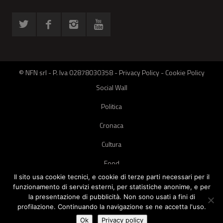
© NFN srl - P. Iva 02878030358 -
Privacy Policy
-
Cookie Policy
Social Wall
Politica
Cronaca
Cultura
Food
Il sito usa cookie tecnici, e cookie di terze parti necessari per il
Green
funzionamento di servizi esterni, per statistiche anonime, e per
la presentazione di pubblicità. Non sono usati a fini di
Pets
profilazione. Continuando la navigazione se ne accetta l'uso.
Street Style
Ok
Privacy policy