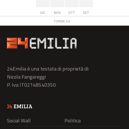
DIC
NOV
OTT
SET
TORNA SU
24Emilia è una testata di proprietà di:
Nicola Fangareggi
P. Iva IT02148540350
24
EMILIA
Social Wall
Politica