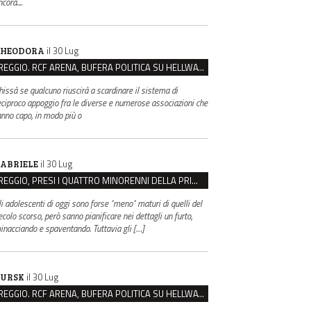
cora....
il 30 Lug
HEODORA
REGGIO. RCF ARENA, BUFERA POLITICA SU HELLWATT FESTIVAL
hissà se qualcuno riuscirà a scardinare il sistema di
eciproco appoggio fra le diverse e numerose associazioni che
anno capo, in modo più o
il 30 Lug
ABRIELE
REGGIO, PRESI I QUATTRO MINORENNI DELLA PRIMA RAPINA ALLA FARMACIA DI COVIOLO
li adolescenti di oggi sono forse "meno" maturi di quelli del
ecolo scorso, però sanno pianificare nei dettagli un furto,
inacciando e spaventando. Tuttavia gli […]
il 30 Lug
URSK
REGGIO. RCF ARENA, BUFERA POLITICA SU HELLWATT FESTIVAL