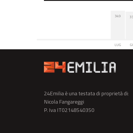
349
3
LUG
G
24Emilia è una testata di proprietà di:
Nicola Fangareggi
P. Iva IT02148540350