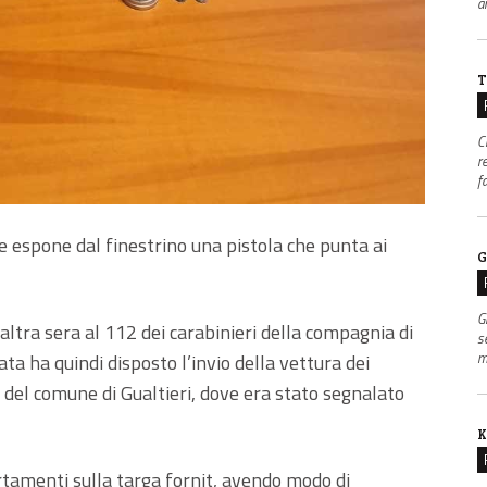
an
T
C
r
f
e espone dal finestrino una pistola che punta ai
G
G
altra sera al 112 dei carabinieri della compagnia di
s
m
ta ha quindi disposto l’invio della vettura dei
a del comune di Gualtieri, dove era stato segnalato
K
tamenti sulla targa fornit, avendo modo di