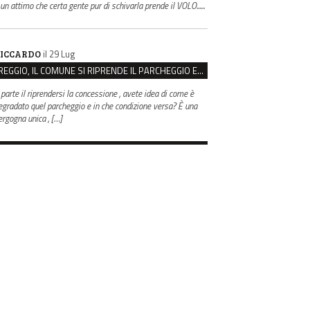
 un attimo che certa gente pur di schivarla prende il VOLO......
il 29 Lug
ICCARDO
REGGIO, IL COMUNE SI RIPRENDE IL PARCHEGGIO EX CASERMA ZUCCHI PER 4,6 MILIONI
 parte il riprendersi la concessione , avete idea di come è
egradato quel parcheggio e in che condizione versa? È una
ergogna unica , […]