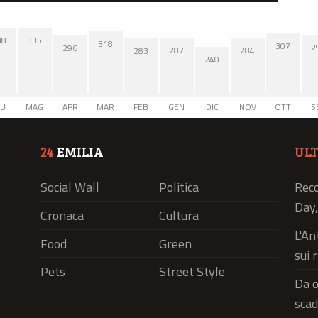
38
335
318
307
2
296
287
284
283
240
IU
MAG
APR
MAR
FEB
GEN
DIC
NOV
OTT
S
24
EMILIA
UL
Social Wall
Politica
Reco
Day,
Cronaca
Cultura
L'An
Food
Green
sui 
Pets
Street Style
Da o
scad