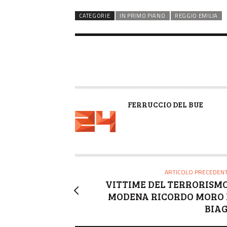
CATEGORIE
IN PRIMO PIANO
REGGIO EMILIA
A
FERRUCCIO DEL BUE
U
T
O
R
E
ARTICOLO PRECEDEN
VITTIME DEL TERRORISMO
MODENA RICORDO MORO 
BIAG