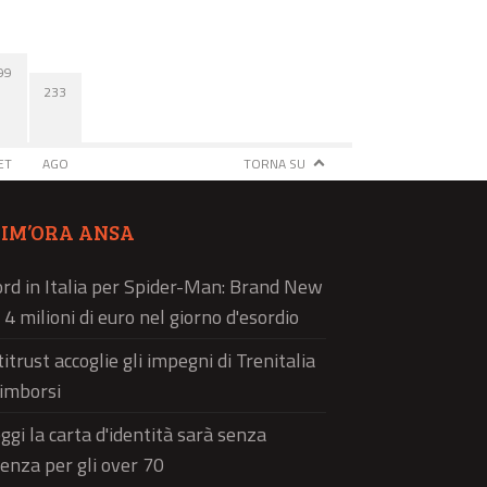
99
233
ET
AGO
TORNA SU
TIM’ORA ANSA
rd in Italia per Spider-Man: Brand New
 4 milioni di euro nel giorno d'esordio
titrust accoglie gli impegni di Trenitalia
rimborsi
ggi la carta d'identità sarà senza
enza per gli over 70