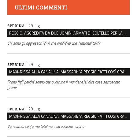
ULTIMI COMMENTI
il 29 Lug
SPERINA
REGGIO, AGGREDITA DA DUE UOMINI ARMATI DI COLTELLO PER LA BORSA: LEI REAGISCE E LI FA SCAPPARE
Chi sono gli aggressori??? A che ora????di che. Nazionalità???
il 29 Lug
SPERINA
MAXI-RISSA ALLA CANALINA, MASSARI: “A REGGIO FATTI COSÌ GRAVI NON DEVONO TROVARE SPAZIO”
Fanno figli perché sanno che qualcuno li mantiene,lei dice cose sacrosanto
grazie
il 29 Lug
SPERINA
MAXI-RISSA ALLA CANALINA, MASSARI: “A REGGIO FATTI COSÌ GRAVI NON DEVONO TROVARE SPAZIO”
Verissimo.. confermo totalmente.a qualsiasi orario