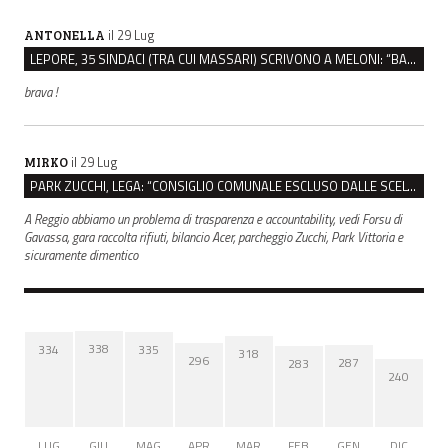
il 29 Lug
ANTONELLA
LEPORE, 35 SINDACI (TRA CUI MASSARI) SCRIVONO A MELONI: “BASTA ATTACCHI ISTITUZIONALI”
brava !
il 29 Lug
MIRKO
PARK ZUCCHI, LEGA: “CONSIGLIO COMUNALE ESCLUSO DALLE SCELTE, PRETENDIAMO TUTTI GLI ATTI”
A Reggio abbiamo un problema di trasparenza e accountability, vedi Forsu di
Gavassa, gara raccolta rifiuti, bilancio Acer, parcheggio Zucchi, Park Vittoria e
sicuramente dimentico
338
335
334
318
296
287
283
240
LUG
GIU
MAG
APR
MAR
FEB
GEN
DIC