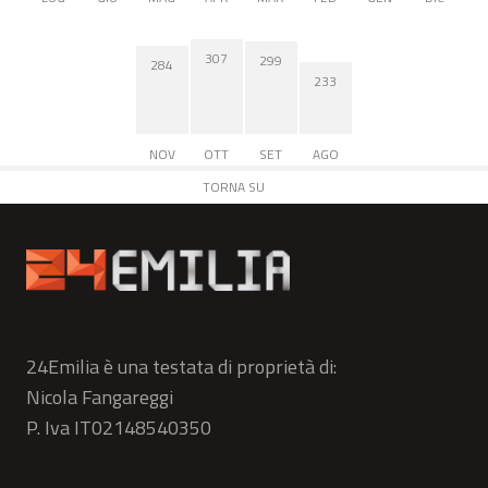
307
299
284
233
NOV
OTT
SET
AGO
TORNA SU
24Emilia è una testata di proprietà di:
Nicola Fangareggi
P. Iva IT02148540350