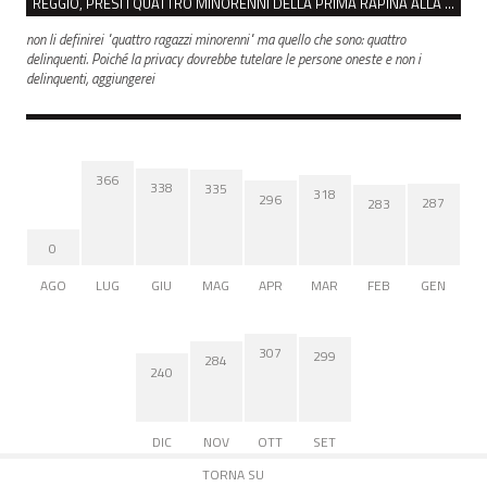
REGGIO, PRESI I QUATTRO MINORENNI DELLA PRIMA RAPINA ALLA FARMACIA DI COVIOLO
non li definirei "quattro ragazzi minorenni" ma quello che sono: quattro
delinquenti. Poiché la privacy dovrebbe tutelare le persone oneste e non i
delinquenti, aggiungerei
366
338
335
318
296
287
283
0
AGO
LUG
GIU
MAG
APR
MAR
FEB
GEN
307
299
284
240
DIC
NOV
OTT
SET
TORNA SU