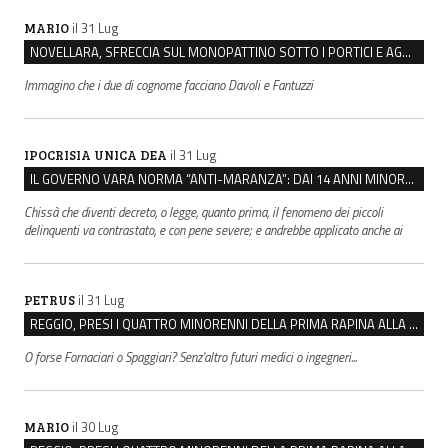
il 31 Lug
MARIO
NOVELLARA, SFRECCIA SUL MONOPATTINO SOTTO I PORTICI E AGGREDISCE CHI LO RIMPROVERA
Immagino che i due di cognome facciano Davoli e Fantuzzi
il 31 Lug
IPOCRISIA UNICA DEA
IL GOVERNO VARA NORMA “ANTI-MARANZA”: DAI 14 ANNI MINORENNI IMPUTABILI “FINO A PROVA CONTRARIA”
Chissà che diventi decreto, o legge, quanto prima, il fenomeno dei piccoli
delinquenti va contrastato, e con pene severe; e andrebbe applicato anche ai
il 31 Lug
PETRUS
REGGIO, PRESI I QUATTRO MINORENNI DELLA PRIMA RAPINA ALLA FARMACIA DI COVIOLO
O forse Fornaciari o Spaggiari? Senz'altro futuri medici o ingegneri...
il 30 Lug
MARIO