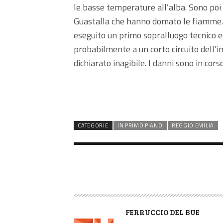
le basse temperature all’alba. Sono poi gi
Guastalla che hanno domato le fiamme. 
eseguito un primo sopralluogo tecnico ed
probabilmente a un corto circuito dell’i
dichiarato inagibile. I danni sono in cors
CATEGORIE
IN PRIMO PIANO
REGGIO EMILIA
A
FERRUCCIO DEL BUE