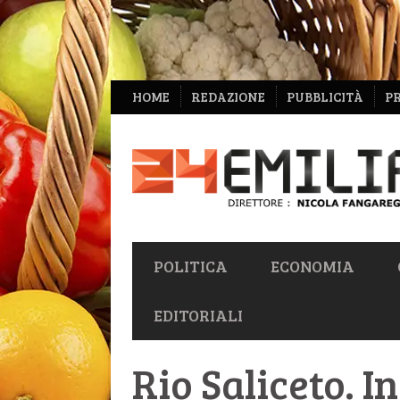
NAVIGAZIONE
HOME
REDAZIONE
PUBBLICITÀ
P
SECONDARIA
NAVIGAZIONE
POLITICA
ECONOMIA
PRIMARIA
EDITORIALI
Rio Saliceto. I