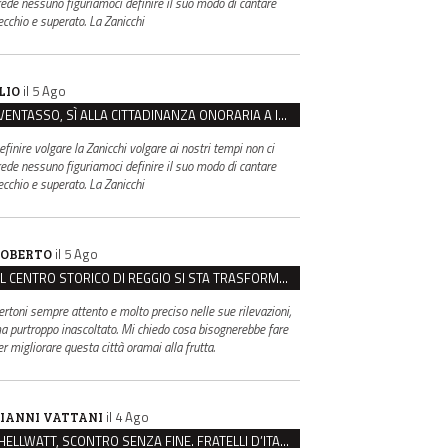
rede nessuno figuriamoci definire il suo modo di cantare
ecchio e superato. La Zanicchi
il 5 Ago
LIO
VENTASSO, SÌ ALLA CITTADINANZA ONORARIA A IVA ZANICCHI. MA BARGIACCHI: “È DI PESSIMO GUSTO”
efinire volgare la Zanicchi volgare ai nostri tempi non ci
rede nessuno figuriamoci definire il suo modo di cantare
ecchio e superato. La Zanicchi
il 5 Ago
OBERTO
IL CENTRO STORICO DI REGGIO SI STA TRASFORMANDO, E NON IN MEGLIO
ertoni sempre attento e molto preciso nelle sue rilevazioni,
a purtroppo inascoltato. Mi chiedo cosa bisognerebbe fare
er migliorare questa città oramai alla frutta.
il 4 Ago
IANNI VATTANI
HELLWATT, SCONTRO SENZA FINE. FRATELLI D’ITALIA: “MILANI PORTA DOCUMENTI, DE FRANCO INSULTI”