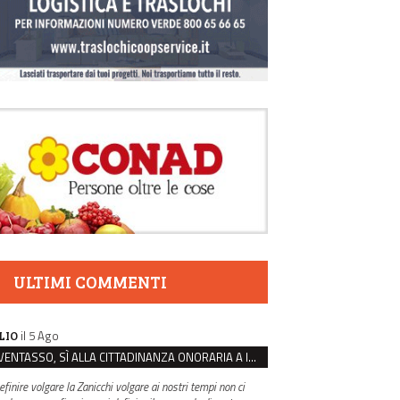
ULTIMI COMMENTI
il 5 Ago
LIO
VENTASSO, SÌ ALLA CITTADINANZA ONORARIA A IVA ZANICCHI. MA BARGIACCHI: “È DI PESSIMO GUSTO”
efinire volgare la Zanicchi volgare ai nostri tempi non ci