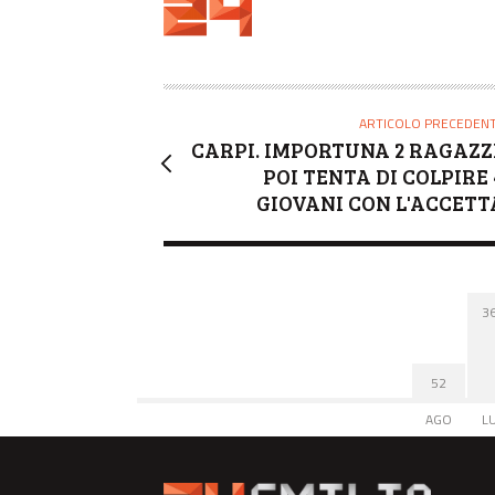
U
T
O
R
E
ARTICOLO PRECEDEN
CARPI. IMPORTUNA 2 RAGAZZ
POI TENTA DI COLPIRE 
GIOVANI CON L'ACCETT
3
52
AGO
L