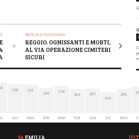
G
I
TE
ARTICOLO SUCCESSIVO
E
REGGIO. OGNISSANTI E MORTI,
L'
4
AL VIA OPERAZIONE CIMITERI
po
A
SICURI
i
66
338
335
318
3
296
287
284
283
240
UG
GIU
MAG
APR
MAR
FEB
GEN
DIC
NOV
O
24
EMILIA
UL