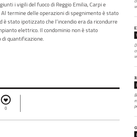
c
unti i vigili del fuoco di Reggio Emilia, Carpi e
v
Al termine delle operazioni di spegnimento è stato
 è stato ipotizzato che l’incendio era da ricondurre
E
mpianto elettrico. Il condominio non è stato
o di quantificazione.
D
c
v
R
B
m
p
0
G