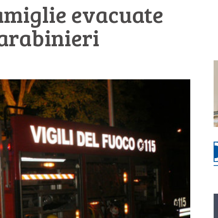
amiglie evacuate
carabinieri