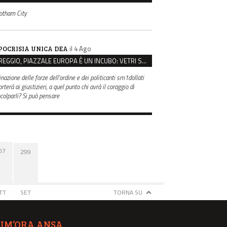
otham City
il 4 Ago
POCRISIA UNICA DEA
REGGIO, PIAZZALE EUROPA È UN INCUBO: VETRI SPACCATI E FURTI SULLE AUTO IN SOSTA
inazione delle forze dell'ordine e dei politicanti sm1dollati
rterà ai giustizieri, a quel punto chi avrà il coraggio di
ncolparli? Si può pensare
07
299
TT
SET
TORNA SU
TIM’ORA ANSA