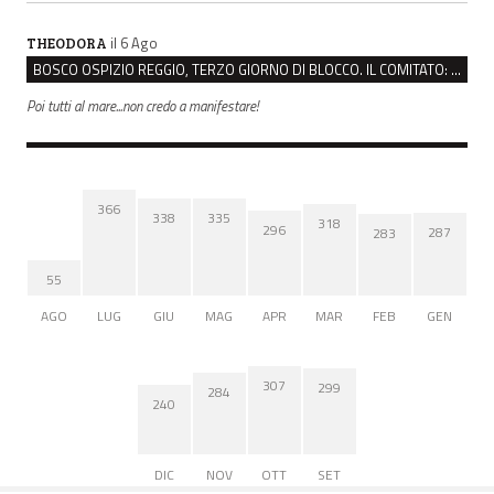
il 6 Ago
THEODORA
BOSCO OSPIZIO REGGIO, TERZO GIORNO DI BLOCCO. IL COMITATO: “PRESIDIO FINO A VENERDÌ”
Poi tutti al mare...non credo a manifestare!
366
338
335
318
296
287
283
55
AGO
LUG
GIU
MAG
APR
MAR
FEB
GEN
307
299
284
240
DIC
NOV
OTT
SET