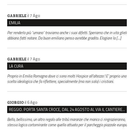
il 7 Ago
GABRIELE
EMILIA
Per renderlo più "umano" troviamo anche i suoi difetti. Speriamo che in vita glieli
abbiano fatti notare. Da buon emiliano penso avrebbe gradito. Elogiare la […]
il 7 Ago
GABRIELE
LA CURA
Proprio in Emilia Romagna dove ci sono molti Hospice all’altezza ! E’ proprio una
scelta ideologica che fa riflettere, specialmente (ma non solo) i cristiani.
il 6 Ago
GIORGIO
REGGIO. PORTA SANTA CROCE, DAL 24 AGOSTO AL VIA IL CANTIERE PER IL NUOVO COLLETTORE FOGNARIO
Bello, bellissimo, un altro regalo alle tribù maranze che manco ci ringrazieranno,
stessa logica cortomirante come quella attuata per il parcheggio piazzale europa