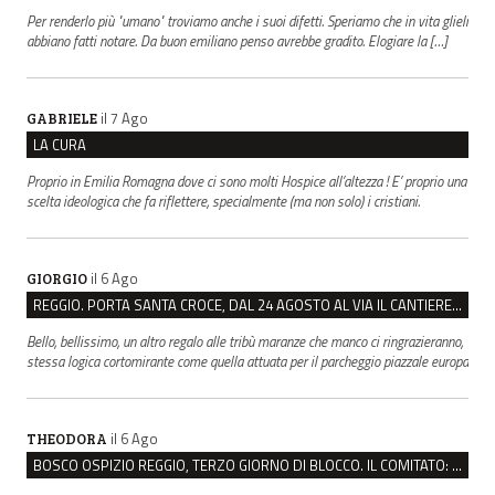
Per renderlo più "umano" troviamo anche i suoi difetti. Speriamo che in vita glieli
abbiano fatti notare. Da buon emiliano penso avrebbe gradito. Elogiare la […]
il 7 Ago
GABRIELE
LA CURA
Proprio in Emilia Romagna dove ci sono molti Hospice all’altezza ! E’ proprio una
scelta ideologica che fa riflettere, specialmente (ma non solo) i cristiani.
il 6 Ago
GIORGIO
REGGIO. PORTA SANTA CROCE, DAL 24 AGOSTO AL VIA IL CANTIERE PER IL NUOVO COLLETTORE FOGNARIO
Bello, bellissimo, un altro regalo alle tribù maranze che manco ci ringrazieranno,
stessa logica cortomirante come quella attuata per il parcheggio piazzale europa
il 6 Ago
THEODORA
BOSCO OSPIZIO REGGIO, TERZO GIORNO DI BLOCCO. IL COMITATO: “PRESIDIO FINO A VENERDÌ”