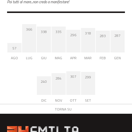
Poi tutti al mare...non credo a manifestare!
366
338
335
318
296
287
283
57
AGO
LUG
GIU
MAG
APR
MAR
FEB
GEN
307
299
284
240
DIC
NOV
OTT
SET
TORNA SU