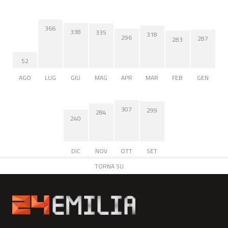
366
338
335
318
296
287
283
52
AGO
LUG
GIU
MAG
APR
MAR
FEB
GEN
307
299
284
240
DIC
NOV
OTT
SET
TORNA SU