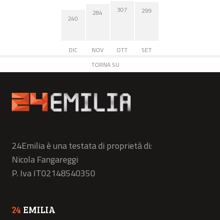
307
299
284
240
DIC
NOV
OTT
SET
TORNA SU
24Emilia è una testata di proprietà di:
Nicola Fangareggi
P. Iva IT02148540350
24
EMILIA