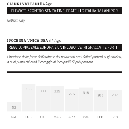
il 4 Ago
GIANNI VATTANI
HELLWATT, SCONTRO SENZA FINE. FRATELLI D’ITALIA: “MILANI PORTA DOCUMENTI, DE FRANCO INSULTI”
Gotham City
il 4 Ago
IPOCRISIA UNICA DEA
REGGIO, PIAZZALE EUROPA È UN INCUBO: VETRI SPACCATI E FURTI SULLE AUTO IN SOSTA
L'inazione delle forze dell'ordine e dei politicanti sm1dollati porterà ai giustizieri,
a quel punto chi avrà il coraggio di incolparli? Si può pensare
366
338
335
318
296
287
283
52
AGO
LUG
GIU
MAG
APR
MAR
FEB
GEN