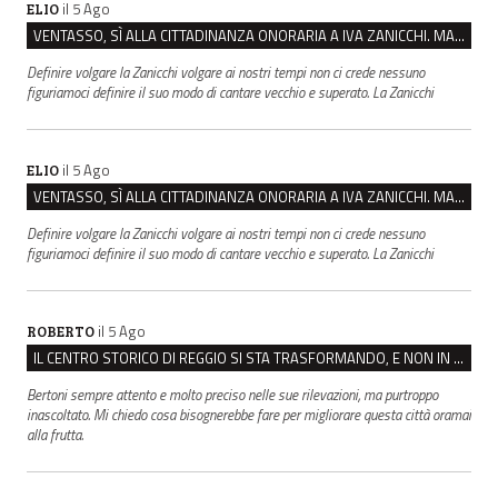
il 5 Ago
ELIO
VENTASSO, SÌ ALLA CITTADINANZA ONORARIA A IVA ZANICCHI. MA BARGIACCHI: “È DI PESSIMO GUSTO”
Definire volgare la Zanicchi volgare ai nostri tempi non ci crede nessuno
figuriamoci definire il suo modo di cantare vecchio e superato. La Zanicchi
il 5 Ago
ELIO
VENTASSO, SÌ ALLA CITTADINANZA ONORARIA A IVA ZANICCHI. MA BARGIACCHI: “È DI PESSIMO GUSTO”
Definire volgare la Zanicchi volgare ai nostri tempi non ci crede nessuno
figuriamoci definire il suo modo di cantare vecchio e superato. La Zanicchi
il 5 Ago
ROBERTO
IL CENTRO STORICO DI REGGIO SI STA TRASFORMANDO, E NON IN MEGLIO
Bertoni sempre attento e molto preciso nelle sue rilevazioni, ma purtroppo
inascoltato. Mi chiedo cosa bisognerebbe fare per migliorare questa città oramai
alla frutta.