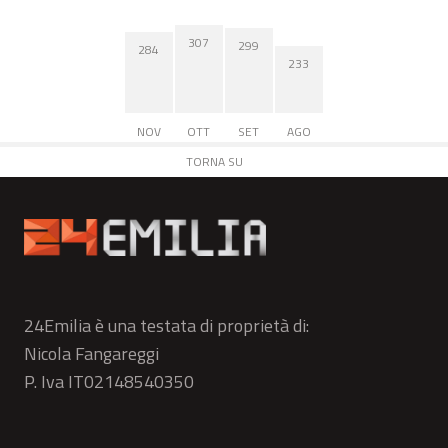
307
299
284
233
NOV
OTT
SET
AGO
TORNA SU
24Emilia è una testata di proprietà di:
Nicola Fangareggi
P. Iva IT02148540350