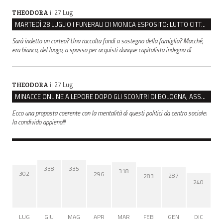
il 27 Lug
THEODORA
MARTEDÌ 28 LUGLIO I FUNERALI DI MONICA ESPOSITO: LUTTO CITTADINO A MODENA E NONANTOLA
Sarà indetto un corteo? Una raccolta fondi a sostegno della famiglia? Macché,
era bianca, del luogo, a spasso per acquisti dunque capitalista indegna di
il 27 Lug
THEODORA
MINACCE ONLINE A LEPORE DOPO GLI SCONTRI DI BOLOGNA, ASSEGNATA LA SCORTA AL SINDACO
Ecco una proposta coerente con la mentalità di questi politici da centro sociale:
la condivido appieno!!!
338
335
318
302
296
287
283
240
LUG
GIU
MAG
APR
MAR
FEB
GEN
DIC