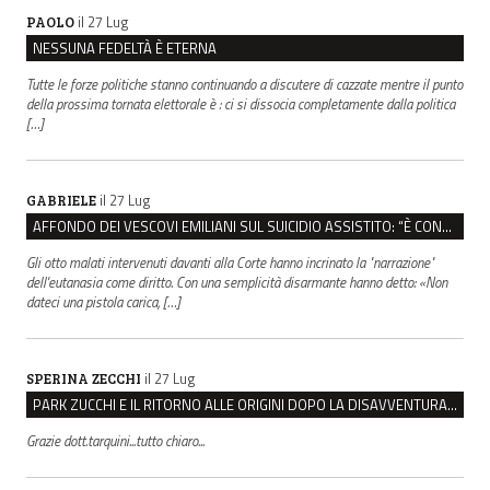
il 27 Lug
PAOLO
NESSUNA FEDELTÀ È ETERNA
Tutte le forze politiche stanno continuando a discutere di cazzate mentre il punto
della prossima tornata elettorale è : ci si dissocia completamente dalla politica
[…]
il 27 Lug
GABRIELE
AFFONDO DEI VESCOVI EMILIANI SUL SUICIDIO ASSISTITO: “È CONTRO IL VALORE DELLA PERSONA”
Gli otto malati intervenuti davanti alla Corte hanno incrinato la "narrazione"
dell'eutanasia come diritto. Con una semplicità disarmante hanno detto: «Non
dateci una pistola carica, […]
il 27 Lug
SPERINA ZECCHI
PARK ZUCCHI E IL RITORNO ALLE ORIGINI DOPO LA DISAVVENTURA CON REGGIO EMILIA PARCHEGGI
Grazie dott.tarquini...tutto chiaro...