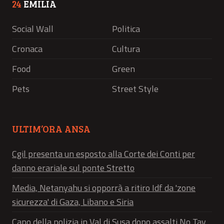
24
EMILIA
Social Wall
Politica
Cronaca
Cultura
Food
Green
Pets
Street Style
ULTIM’ORA ANSA
Cgil presenta un esposto alla Corte dei Conti per
danno erariale sul ponte Stretto
Media, Netanyahu si opporrà a ritiro Idf da 'zone
sicurezza' di Gaza, Libano e Siria
Capo della polizia in Val di Susa dopo assalti No Tav