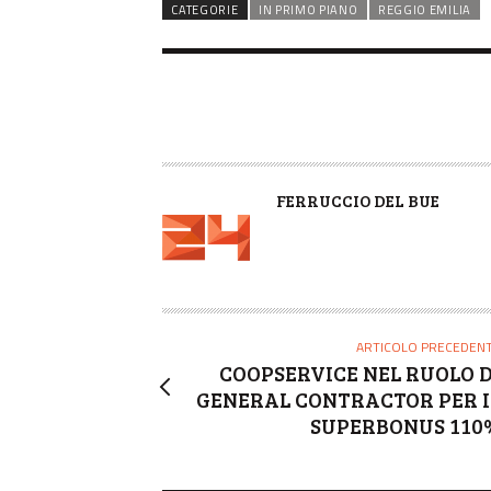
CATEGORIE
IN PRIMO PIANO
REGGIO EMILIA
A
FERRUCCIO DEL BUE
U
T
O
R
E
ARTICOLO PRECEDEN
COOPSERVICE NEL RUOLO D
GENERAL CONTRACTOR PER I
SUPERBONUS 110