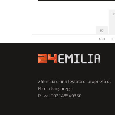
3
57
AGO
L
24Emilia è una testata di proprietà di:
Nicola Fangareggi
P. Iva IT02148540350