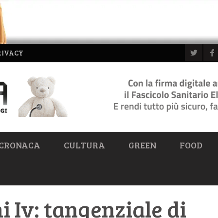
RIVACY
CRONACA
CULTURA
GREEN
FOOD
 Iv: tangenziale di