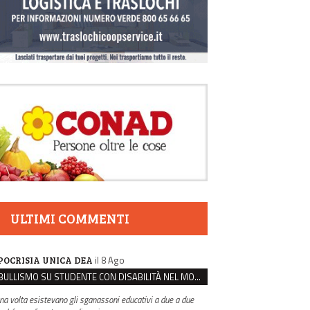
ULTIMI COMMENTI
il 8 Ago
POCRISIA UNICA DEA
BULLISMO SU STUDENTE CON DISABILITÀ NEL MODENESE, INDAGATI DUE RAGAZZI DI 16 ANNI
na volta esistevano gli sganassoni educativi a due a due