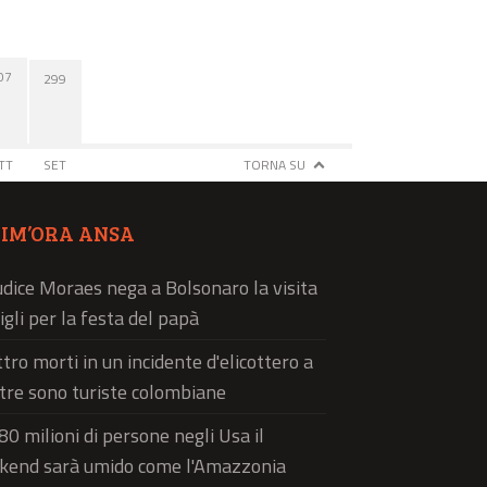
07
299
TT
SET
TORNA SU
TIM’ORA ANSA
iudice Moraes nega a Bolsonaro la visita
figli per la festa del papà
tro morti in un incidente d'elicottero a
 tre sono turiste colombiane
80 milioni di persone negli Usa il
kend sarà umido come l'Amazzonia