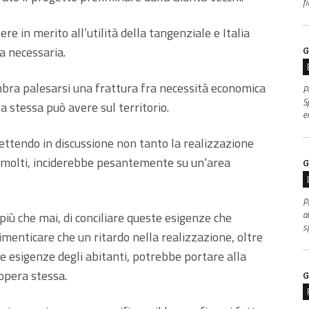
f
e in merito all’utilità della tangenziale e Italia
a necessaria.
G
mbra palesarsi una frattura fra necessità economica
P
S
 stessa può avere sul territorio.
e
ttendo in discussione non tanto la realizzazione
di molti, inciderebbe pesantemente su un’area
G
P
al
più che mai, di conciliare queste esigenze che
s
imenticare che un ritardo nella realizzazione, oltre
e esigenze degli abitanti, potrebbe portare alla
’opera stessa.
G