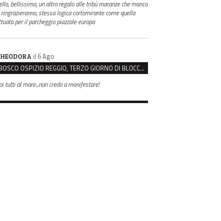
ello, bellissimo, un altro regalo alle tribù maranze che manco
i ringrazieranno, stessa logica cortomirante come quella
ttuata per il parcheggio piazzale europa
il 6 Ago
HEODORA
BOSCO OSPIZIO REGGIO, TERZO GIORNO DI BLOCCO. IL COMITATO: “PRESIDIO FINO A VENERDÌ”
oi tutti al mare...non credo a manifestare!