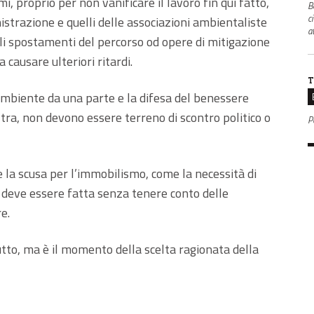
i, proprio per non vanificare il lavoro fin qui fatto,
B
c
nistrazione e quelli delle associazioni ambientaliste
a
ali spostamenti del percorso od opere di mitigazione
causare ulteriori ritardi.
T
’ambiente da una parte e la difesa del benessere
ltra, non devono essere terreno di scontro politico o
P
 la scusa per l’immobilismo, come la necessità di
n deve essere fatta senza tenere conto delle
e.
utto, ma è il momento della scelta ragionata della