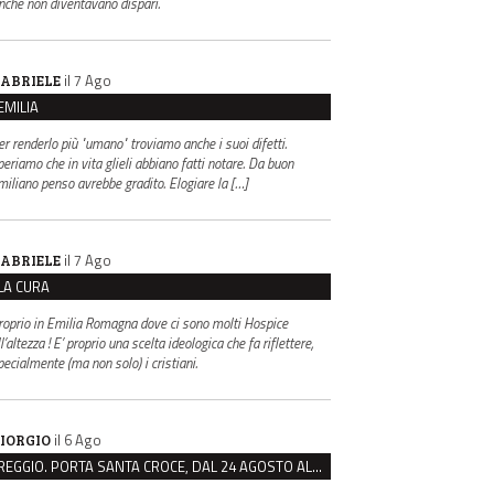
inché non diventavano dispari.
il 7 Ago
ABRIELE
EMILIA
er renderlo più "umano" troviamo anche i suoi difetti.
periamo che in vita glieli abbiano fatti notare. Da buon
miliano penso avrebbe gradito. Elogiare la […]
il 7 Ago
ABRIELE
LA CURA
roprio in Emilia Romagna dove ci sono molti Hospice
l’altezza ! E’ proprio una scelta ideologica che fa riflettere,
pecialmente (ma non solo) i cristiani.
il 6 Ago
IORGIO
REGGIO. PORTA SANTA CROCE, DAL 24 AGOSTO AL VIA IL CANTIERE PER IL NUOVO COLLETTORE FOGNARIO