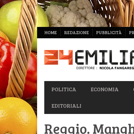
NAVIGAZIONE
HOME
REDAZIONE
PUBBLICITÀ
P
SECONDARIA
NAVIGAZIONE
POLITICA
ECONOMIA
PRIMARIA
EDITORIALI
Reggio. Manghi