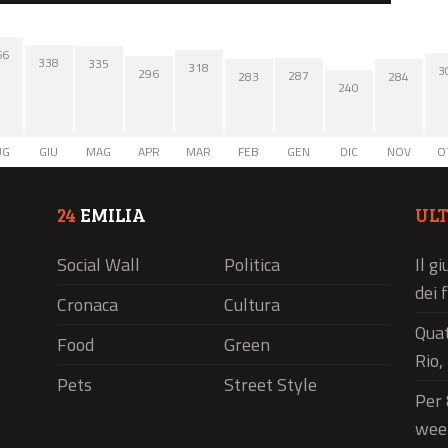
66
338
335
318
3
296
287
284
283
240
UG
GIU
MAG
APR
MAR
FEB
GEN
DIC
NOV
O
24
EMILIA
UL
Social Wall
Politica
Il g
dei 
Cronaca
Cultura
Quat
Food
Green
Rio,
Pets
Street Style
Per 
wee