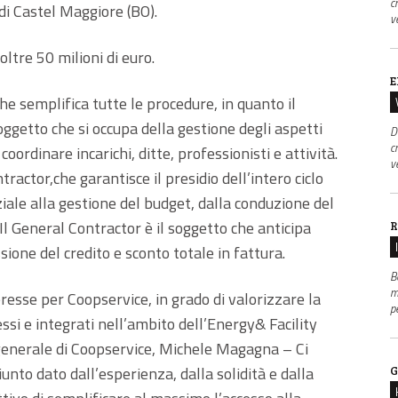
c
di Castel Maggiore (BO).
v
 oltre 50 milioni di euro.
E
he semplifica tutte le procedure, in quanto il
ggetto che si occupa della gestione degli aspetti
D
c
coordinare incarichi, ditte, professionisti e attività.
v
actor,che garantisce il presidio dell’intero ciclo
ziale alla gestione del budget, dalla conduzione del
 Il General Contractor è il soggetto che anticipa
R
sione del credito e sconto totale in fattura.
B
m
teresse per Coopservice, in grado di valorizzare la
p
ssi e integrati nell’ambito dell’Energy& Facility
nerale di Coopservice, Michele Magagna – Ci
unto dato dall’esperienza, dalla solidità e dalla
G