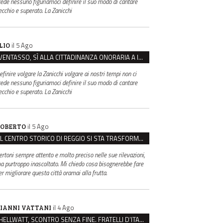
rede nessuno figuriamoci definire il suo modo di cantare
ecchio e superato. La Zanicchi
il 5 Ago
LIO
VENTASSO, SÌ ALLA CITTADINANZA ONORARIA A IVA ZANICCHI. MA BARGIACCHI: “È DI PESSIMO GUSTO”
efinire volgare la Zanicchi volgare ai nostri tempi non ci
rede nessuno figuriamoci definire il suo modo di cantare
ecchio e superato. La Zanicchi
il 5 Ago
OBERTO
IL CENTRO STORICO DI REGGIO SI STA TRASFORMANDO, E NON IN MEGLIO
ertoni sempre attento e molto preciso nelle sue rilevazioni,
a purtroppo inascoltato. Mi chiedo cosa bisognerebbe fare
er migliorare questa città oramai alla frutta.
il 4 Ago
IANNI VATTANI
HELLWATT, SCONTRO SENZA FINE. FRATELLI D’ITALIA: “MILANI PORTA DOCUMENTI, DE FRANCO INSULTI”