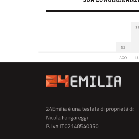
3
52
AGO
L
24Emilia è una testata di proprietà di:
Nicola Fangareggi
P. Iva IT02148540350