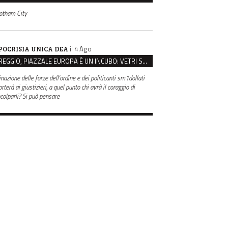
otham City
il 4 Ago
POCRISIA UNICA DEA
REGGIO, PIAZZALE EUROPA È UN INCUBO: VETRI SPACCATI E FURTI SULLE AUTO IN SOSTA
inazione delle forze dell'ordine e dei politicanti sm1dollati
rterà ai giustizieri, a quel punto chi avrà il coraggio di
ncolparli? Si può pensare