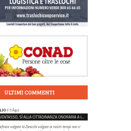
ULTIMI COMMENTI
il 5 Ago
LIO
VENTASSO, SÌ ALLA CITTADINANZA ONORARIA A IVA ZANICCHI. MA BARGIACCHI: “È DI PESSIMO GUSTO”
efinire volgare la Zanicchi volgare ai nostri tempi non ci