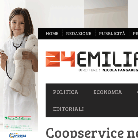
NAVIGAZIONE
HOME
REDAZIONE
PUBBLICITÀ
P
SECONDARIA
NAVIGAZIONE
POLITICA
ECONOMIA
PRIMARIA
EDITORIALI
Coopservice ne