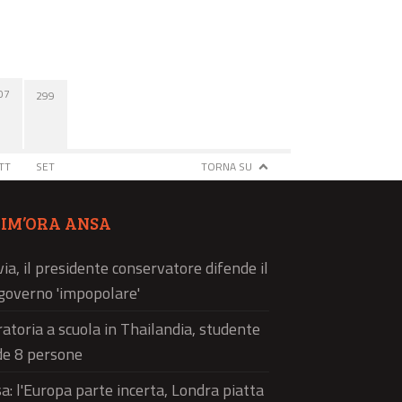
07
299
TT
SET
TORNA SU
TIM’ORA ANSA
via, il presidente conservatore difende il
governo 'impopolare'
atoria a scuola in Thailandia, studente
de 8 persone
a: l'Europa parte incerta, Londra piatta