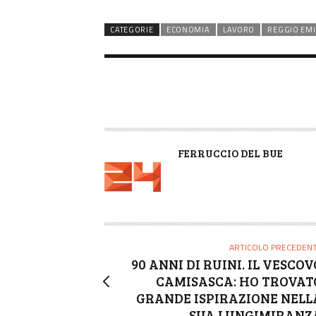
CATEGORIE
ECONOMIA
LAVORO
REGGIO EMI
A
FERRUCCIO DEL BUE
U
T
O
R
E
ARTICOLO PRECEDEN
90 ANNI DI RUINI. IL VESCOV
CAMISASCA: HO TROVAT
GRANDE ISPIRAZIONE NELL
SUA LUNGIMIRANZ