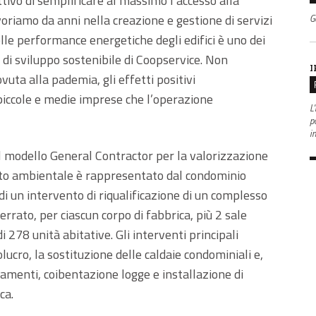
ttivo di semplificare al massimo l’accesso alla
riamo da anni nella creazione e gestione di servizi
G
elle performance energetiche degli edifici è uno dei
a di sviluppo sostenibile di Coopservice. Non
I
vuta alla pademia, gli effetti positivi
e piccole e medie imprese che l’operazione
L'
po
i
l modello General Contractor per la valorizzazione
atto ambientale è rappresentato dal condominio
di un intervento di riqualificazione di un complesso
nterrato, per ciascun corpo di fabbrica, più 2 sale
 278 unità abitative. Gli interventi principali
ucro, la sostituzione delle caldaie condominiali e,
amenti, coibentazione logge e installazione di
ca.