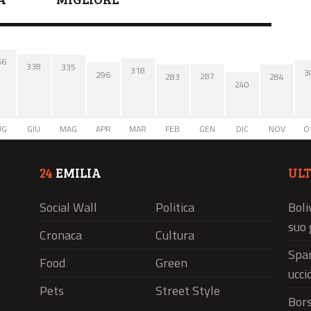
66
338
335
318
3
296
287
284
283
240
UG
GIU
MAG
APR
MAR
FEB
GEN
DIC
NOV
O
24
EMILIA
UL
Social Wall
Politica
Boli
suo 
Cronaca
Cultura
Spar
Food
Green
ucci
Pets
Street Style
Bors