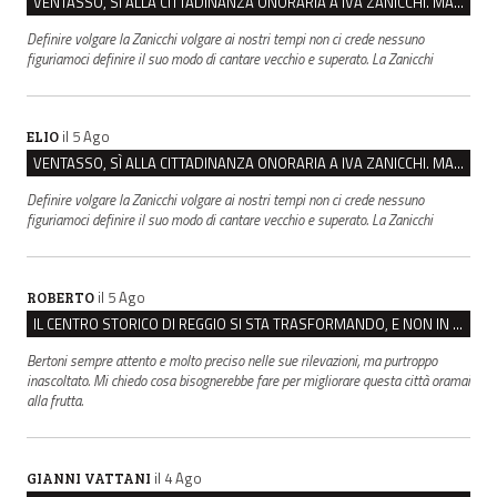
VENTASSO, SÌ ALLA CITTADINANZA ONORARIA A IVA ZANICCHI. MA BARGIACCHI: “È DI PESSIMO GUSTO”
Definire volgare la Zanicchi volgare ai nostri tempi non ci crede nessuno
figuriamoci definire il suo modo di cantare vecchio e superato. La Zanicchi
il 5 Ago
ELIO
VENTASSO, SÌ ALLA CITTADINANZA ONORARIA A IVA ZANICCHI. MA BARGIACCHI: “È DI PESSIMO GUSTO”
Definire volgare la Zanicchi volgare ai nostri tempi non ci crede nessuno
figuriamoci definire il suo modo di cantare vecchio e superato. La Zanicchi
il 5 Ago
ROBERTO
IL CENTRO STORICO DI REGGIO SI STA TRASFORMANDO, E NON IN MEGLIO
Bertoni sempre attento e molto preciso nelle sue rilevazioni, ma purtroppo
inascoltato. Mi chiedo cosa bisognerebbe fare per migliorare questa città oramai
alla frutta.
il 4 Ago
GIANNI VATTANI