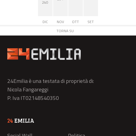
240
DIC
NOV
OTT
SET
TORNA SU
24Emilia è una testata di proprietà di:
Nicola Fangareggi
P. Iva IT02148540350
24
EMILIA
Social Wall
Politica