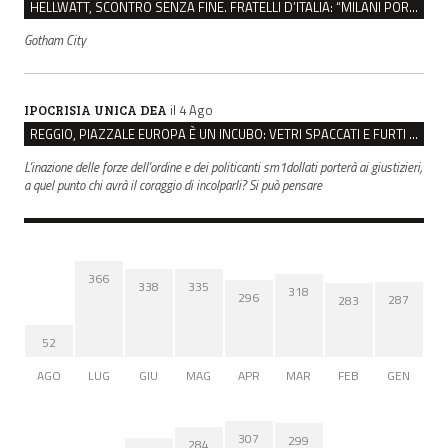
HELLWATT, SCONTRO SENZA FINE. FRATELLI D’ITALIA: “MILANI PORTA DOCUMENTI, DE FRANCO INSULTI”
Gotham City
il 4 Ago
IPOCRISIA UNICA DEA
REGGIO, PIAZZALE EUROPA È UN INCUBO: VETRI SPACCATI E FURTI SULLE AUTO IN SOSTA
L'inazione delle forze dell'ordine e dei politicanti sm1dollati porterà ai giustizieri,
a quel punto chi avrà il coraggio di incolparli? Si può pensare
366
338
335
318
296
287
283
52
AGO
LUG
GIU
MAG
APR
MAR
FEB
GEN
307
299
284