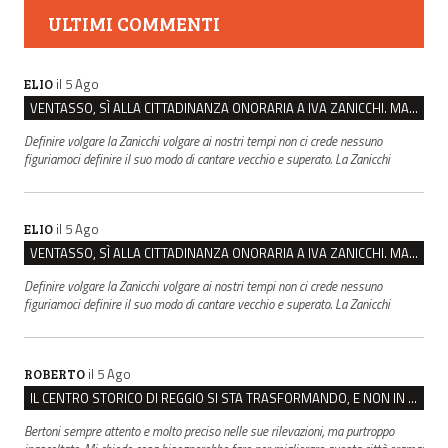
ULTIMI COMMENTI
il 5 Ago
ELIO
VENTASSO, SÌ ALLA CITTADINANZA ONORARIA A IVA ZANICCHI. MA BARGIACCHI: “È DI PESSIMO GUSTO”
Definire volgare la Zanicchi volgare ai nostri tempi non ci crede nessuno
figuriamoci definire il suo modo di cantare vecchio e superato. La Zanicchi
il 5 Ago
ELIO
VENTASSO, SÌ ALLA CITTADINANZA ONORARIA A IVA ZANICCHI. MA BARGIACCHI: “È DI PESSIMO GUSTO”
Definire volgare la Zanicchi volgare ai nostri tempi non ci crede nessuno
figuriamoci definire il suo modo di cantare vecchio e superato. La Zanicchi
il 5 Ago
ROBERTO
IL CENTRO STORICO DI REGGIO SI STA TRASFORMANDO, E NON IN MEGLIO
Bertoni sempre attento e molto preciso nelle sue rilevazioni, ma purtroppo