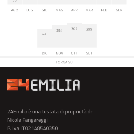
55
AGO
LUG
GIU
MAG
APR
MAR
FEB
GEN
307
299
284
240
DIC
NOV
OTT
SET
TORNA SU
24Emilia è una testata di proprietà di:
Nicola Fangareggi
P. Iva IT02148540350