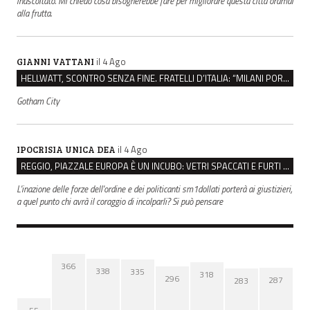
inascoltato. Mi chiedo cosa bisognerebbe fare per migliorare questa città oramai
alla frutta.
il 4 Ago
GIANNI VATTANI
HELLWATT, SCONTRO SENZA FINE. FRATELLI D’ITALIA: “MILANI PORTA DOCUMENTI, DE FRANCO INSULTI”
Gotham City
il 4 Ago
IPOCRISIA UNICA DEA
REGGIO, PIAZZALE EUROPA È UN INCUBO: VETRI SPACCATI E FURTI SULLE AUTO IN SOSTA
L'inazione delle forze dell'ordine e dei politicanti sm1dollati porterà ai giustizieri,
a quel punto chi avrà il coraggio di incolparli? Si può pensare
366
338
335
318
296
287
283