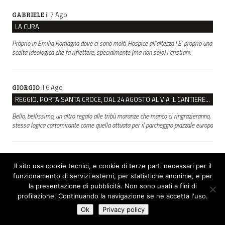
il 7 Ago
GABRIELE
LA CURA
Proprio in Emilia Romagna dove ci sono molti Hospice all’altezza ! E’ proprio una
scelta ideologica che fa riflettere, specialmente (ma non solo) i cristiani.
il 6 Ago
GIORGIO
REGGIO. PORTA SANTA CROCE, DAL 24 AGOSTO AL VIA IL CANTIERE PER IL NUOVO COLLETTORE FOGNARIO
Bello, bellissimo, un altro regalo alle tribù maranze che manco ci ringrazieranno,
stessa logica cortomirante come quella attuata per il parcheggio piazzale europa
il 6 Ago
THEODORA
Il sito usa cookie tecnici, e cookie di terze parti necessari per il
BOSCO OSPIZIO REGGIO, TERZO GIORNO DI BLOCCO. IL COMITATO: “PRESIDIO FINO A VENERDÌ”
funzionamento di servizi esterni, per statistiche anonime, e per
la presentazione di pubblicità. Non sono usati a fini di
Poi tutti al mare...non credo a manifestare!
profilazione. Continuando la navigazione se ne accetta l'uso.
Ok
Privacy policy