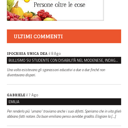
ULTIMI COMMENTI
il 8 Ago
IPOCRISIA UNICA DEA
BULLISMO SU STUDENTE CON DISABILITÀ NEL MODENESE, INDAGATI DUE RAGAZZI DI 16 ANNI
Una volta esistevano gli sganassoni educativi a due a due finché non
diventavano dispari.
il 7 Ago
GABRIELE
EMILIA
Per renderlo più "umano" troviamo anche i suoi difetti. Speriamo che in vita glieli
abbiano fatti notare. Da buon emiliano penso avrebbe gradito. Elogiare la […]