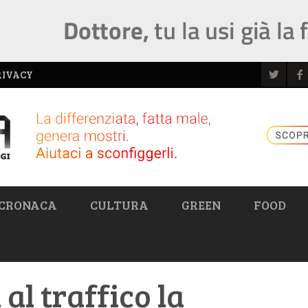
RIVACY
CRONACA
CULTURA
GREEN
FOOD
al traffico la