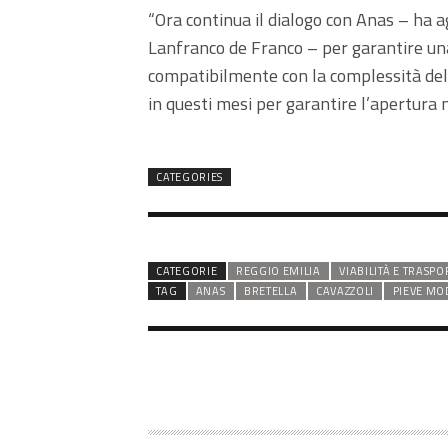
“Ora continua il dialogo con Anas – ha ag
Lanfranco de Franco – per garantire una
compatibilmente con la complessità del
in questi mesi per garantire l’apertur
CATEGORIES
CATEGORIE
REGGIO EMILIA
VIABILITÀ E TRASPO
TAG
ANAS
BRETELLA
CAVAZZOLI
PIEVE M