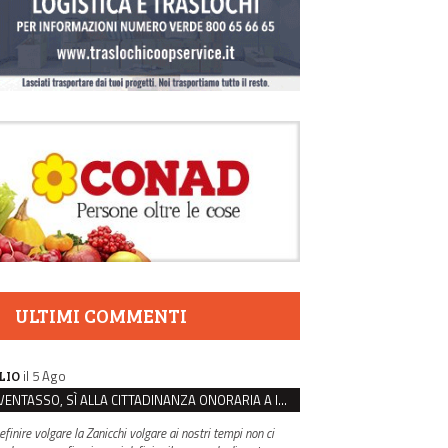
ULTIMI COMMENTI
il 5 Ago
LIO
VENTASSO, SÌ ALLA CITTADINANZA ONORARIA A IVA ZANICCHI. MA BARGIACCHI: “È DI PESSIMO GUSTO”
efinire volgare la Zanicchi volgare ai nostri tempi non ci