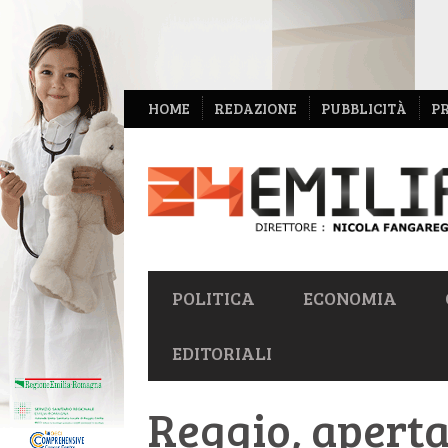
NAVIGAZIONE
HOME
REDAZIONE
PUBBLICITÀ
P
SECONDARIA
NAVIGAZIONE
POLITICA
ECONOMIA
PRIMARIA
EDITORIALI
Reggio, aperta 