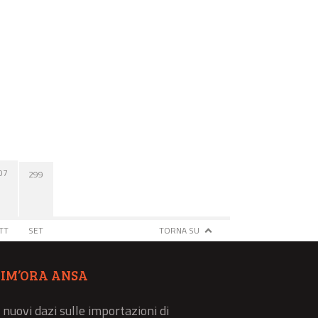
07
299
TT
SET
TORNA SU
TIM’ORA ANSA
 nuovi dazi sulle importazioni di