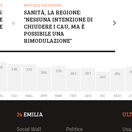
TE
ARTICOLO SUCCESSIVO
:
SANITÀ, LA REGIONE:
E
"NESSUNA INTENZIONE DI
E
CHIUDERE I CAU, MA È
POSSIBILE UNA
RIMODULAZIONE"
66
338
335
318
3
296
287
284
283
240
UG
GIU
MAG
APR
MAR
FEB
GEN
DIC
NOV
O
24
EMILIA
UL
Social Wall
Politica
Usa,