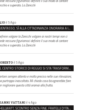
rede nessuno figuriamoci definire il suo modo di cantare
ecchio e superato. La Zanicchi
il 5 Ago
LIO
VENTASSO, SÌ ALLA CITTADINANZA ONORARIA A IVA ZANICCHI. MA BARGIACCHI: “È DI PESSIMO GUSTO”
efinire volgare la Zanicchi volgare ai nostri tempi non ci
rede nessuno figuriamoci definire il suo modo di cantare
ecchio e superato. La Zanicchi
il 5 Ago
OBERTO
IL CENTRO STORICO DI REGGIO SI STA TRASFORMANDO, E NON IN MEGLIO
ertoni sempre attento e molto preciso nelle sue rilevazioni,
a purtroppo inascoltato. Mi chiedo cosa bisognerebbe fare
er migliorare questa città oramai alla frutta.
il 4 Ago
IANNI VATTANI
HELLWATT, SCONTRO SENZA FINE. FRATELLI D’ITALIA: “MILANI PORTA DOCUMENTI, DE FRANCO INSULTI”