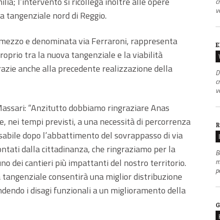
lia; l’intervento si ricollega inoltre alle opere
c
v
a tangenziale nord di Reggio.
 mezzo e denominata via Ferraroni, rappresenta
E
prio tra la nuova tangenziale e la viabilità
grazie anche alla precedente realizzazione della
D
c
v
Massari: “Anzitutto dobbiamo ringraziare Anas
e, nei tempi previsti, a una necessità di percorrenza
R
sabile dopo l’abbattimento del sovrappasso di via
ntati dalla cittadinanza, che ringraziamo per la
B
o dei cantieri più impattanti del nostro territorio.
m
p
 tangenziale consentirà una miglior distribuzione
 rendendo i disagi funzionali a un miglioramento della
G