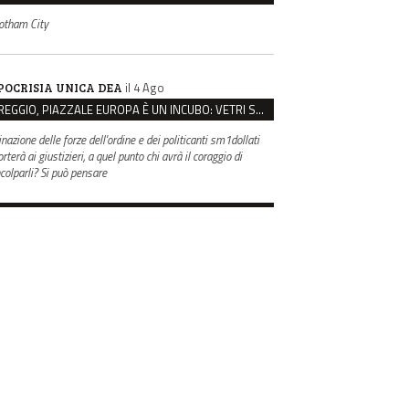
otham City
il 4 Ago
POCRISIA UNICA DEA
REGGIO, PIAZZALE EUROPA È UN INCUBO: VETRI SPACCATI E FURTI SULLE AUTO IN SOSTA
inazione delle forze dell'ordine e dei politicanti sm1dollati
rterà ai giustizieri, a quel punto chi avrà il coraggio di
ncolparli? Si può pensare