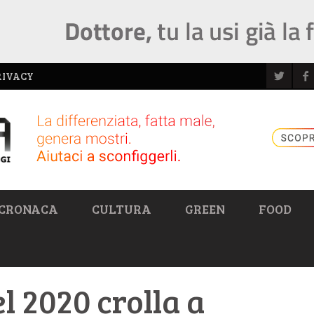
RIVACY
CRONACA
CULTURA
GREEN
FOOD
l 2020 crolla a