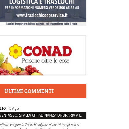
ULTIMI COMMENTI
il 5 Ago
LIO
VENTASSO, SÌ ALLA CITTADINANZA ONORARIA A IVA ZANICCHI. MA BARGIACCHI: “È DI PESSIMO GUSTO”
efinire volgare la Zanicchi volgare ai nostri tempi non ci