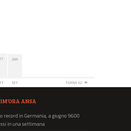
07
299
TT
SET
TORNA SU
TIM’ORA ANSA
o record in Germania, a giugno 9600
ssi in una settimana