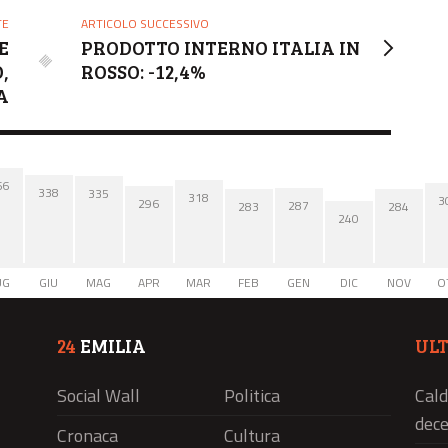
TE
ARTICOLO SUCCESSIVO
E
PRODOTTO INTERNO ITALIA IN
,
ROSSO: -12,4%
A
66
338
335
318
3
296
287
284
283
240
UG
GIU
MAG
APR
MAR
FEB
GEN
DIC
NOV
O
24
EMILIA
UL
Social Wall
Politica
Cald
dece
Cronaca
Cultura