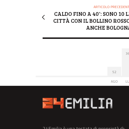
E
ARTICOLO PRECEDEN
CALDO FINO A 40°: SONO 10 L
CITTÀ CON IL BOLLINO ROSSO
ANCHE BOLOGN
3
52
AGO
L
24Emilia è una testata di proprietà di: