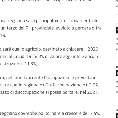
c
v
nomia reggiana sarà principalmente l’andamento del
E
 un terzo del Pil provinciale, avviato a perdere oltre
019.
D
c
 sarà quello agricolo, destinato a chiudere il 2020
v
anno al Covid-19 l’8,3% di valore aggiunto e ancor di
costruzioni (-11,3%).
R
o, nell’anno corrente l’occupazione è prevista in
B
 sia a quello regionale (-2,4%) che nazionale (-2,6%),
m
tasso di disoccupazione si possa portare, nel 2021,
p
G
 reggiano dovrebbe poi tornare a crescere del 7,4%,