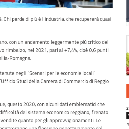
. Chi perde di più è l’industria, che recupererà quasi
giano, con un andamento leggermente più critico del
vo rimbalzo, nel 2021, pari al +7,4%, cioè 0,6 punti
Emilia-Romagna.
ntenute negli “Scenari per le economie locali”
l’Ufficio Studi della Camera di Commercio di Reggio
que, questo 2020, con alcuni dati emblematici che
E
 difficoltà del sistema economico reggiano, frenato
e vendite quanto per gli approvvigionamenti. Le
D
 registreranno una flessione rispettivamente del