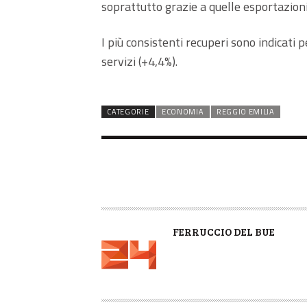
soprattutto grazie a quelle esportazion
I più consistenti recuperi sono indicati pe
servizi (+4,4%).
CATEGORIE
ECONOMIA
REGGIO EMILIA
A
FERRUCCIO DEL BUE
U
T
O
R