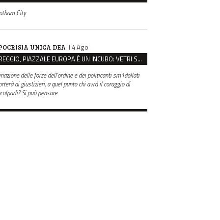
otham City
il 4 Ago
POCRISIA UNICA DEA
REGGIO, PIAZZALE EUROPA È UN INCUBO: VETRI SPACCATI E FURTI SULLE AUTO IN SOSTA
inazione delle forze dell'ordine e dei politicanti sm1dollati
rterà ai giustizieri, a quel punto chi avrà il coraggio di
ncolparli? Si può pensare