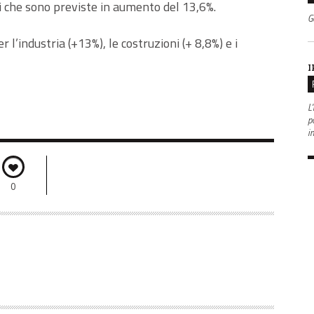
i che sono previste in aumento del 13,6%.
G
r l’industria (+13%), le costruzioni (+ 8,8%) e i
I
L'
po
i
0