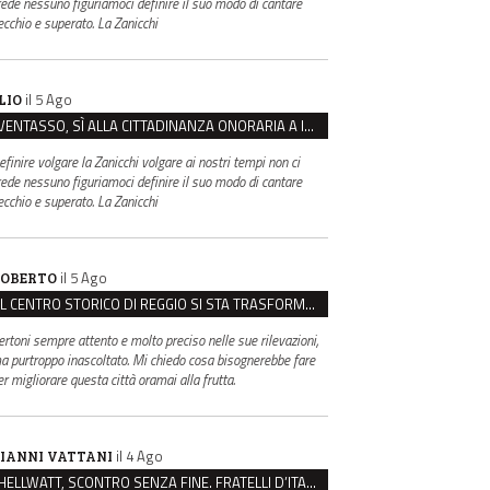
rede nessuno figuriamoci definire il suo modo di cantare
ecchio e superato. La Zanicchi
il 5 Ago
LIO
VENTASSO, SÌ ALLA CITTADINANZA ONORARIA A IVA ZANICCHI. MA BARGIACCHI: “È DI PESSIMO GUSTO”
efinire volgare la Zanicchi volgare ai nostri tempi non ci
rede nessuno figuriamoci definire il suo modo di cantare
ecchio e superato. La Zanicchi
il 5 Ago
OBERTO
IL CENTRO STORICO DI REGGIO SI STA TRASFORMANDO, E NON IN MEGLIO
ertoni sempre attento e molto preciso nelle sue rilevazioni,
a purtroppo inascoltato. Mi chiedo cosa bisognerebbe fare
er migliorare questa città oramai alla frutta.
il 4 Ago
IANNI VATTANI
HELLWATT, SCONTRO SENZA FINE. FRATELLI D’ITALIA: “MILANI PORTA DOCUMENTI, DE FRANCO INSULTI”